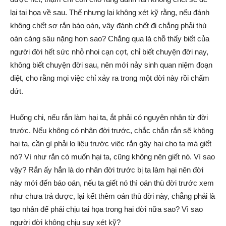
lại tai họa về sau. Thế nhưng lại không xét kỹ rằng, nếu đánh
không chết sợ rắn báo oán, vậy đánh chết đi chẳng phải thù
oán càng sâu nặng hơn sao? Chẳng qua là chỗ thấy biết của
người đời hết sức nhỏ nhoi cạn cợt, chỉ biết chuyện đời nay,
không biết chuyện đời sau, nên mới nảy sinh quan niệm đoạn
diệt, cho rằng mọi việc chỉ xảy ra trong một đời này rồi chấm
dứt.
Huống chi, nếu rắn làm hại ta, ắt phải có nguyên nhân từ đời
trước. Nếu không có nhân đời trước, chắc chắn rắn sẽ không
hại ta, cần gì phải lo liệu trước việc rắn gây hại cho ta mà giết
nó? Ví như rắn có muốn hại ta, cũng không nên giết nó. Vì sao
vậy? Rắn ấy hẳn là do nhân đời trước bị ta làm hại nên đời
này mới đến báo oán, nếu ta giết nó thì oán thù đời trước xem
như chưa trả được, lại kết thêm oán thù đời này, chẳng phải là
tạo nhân để phải chịu tai họa trong hai đời nữa sao? Vì sao
người đời không chịu suy xét kỹ?