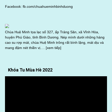
Facebook:
fb.com/chuahueminhbinhduong
Chùa Huệ Minh tọa lạc số 327, ấp Trảng Săn, xã Vĩnh Hòa,
huyện Phú Giáo, tỉnh Bình Dương. Nép mình dưới những hàng
cao su rợp mát, chùa Huệ Minh trông rất bình lặng, mát dịu và
mang đậm nét thiền vị….
[xem tiếp]
Khóa Tu Mùa Hè 2022
Trình
chơi
Video