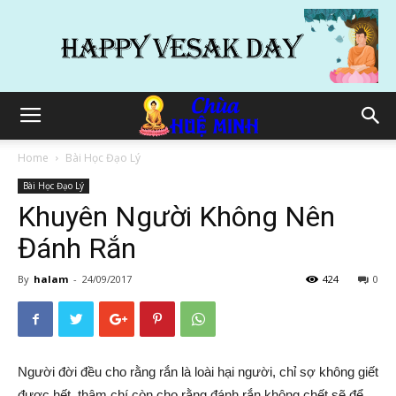
Home
Bài Học Đạo Lý
Bài Học Đạo Lý
Khuyên Người Không Nên
Đánh Rắn
By
halam
-
24/09/2017
424
0
Người đời đều cho rằng rắn là loài hại người, chỉ sợ không giết
được hết, thậm chí còn cho rằng đánh rắn không chết sẽ để