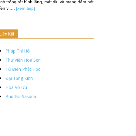
nh trông rất bình lặng, mát dịu và mang đậm nét
iền vị….
[xem tiếp]
Liên Kết
Pháp Thí Hội
Thư Viện Hoa Sen
Từ Điển Phật Học
Đại Tạng Kinh
Hoa Vô Ưu
Buddha Sasana