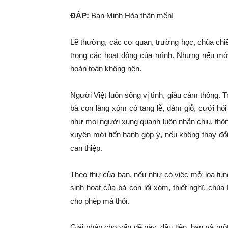
ĐÁP:
Bạn Minh Hòa thân mến!
Lẽ thường, các cơ quan, trường học, chùa ch
trong các hoạt động của mình. Nhưng nếu mở
hoàn toàn không nên.
Người Việt luôn sống vị tình, giàu cảm thông. 
bà con làng xóm có tang lễ, đám giỗ, cưới hỏ
như mọi người xung quanh luôn nhẫn chịu, thô
xuyên mới tiến hành góp ý, nếu không thay đổ
can thiệp.
Theo thư của bạn, nếu như có việc mở loa tụn
sinh hoạt của bà con lối xóm, thiết nghĩ, ch
cho phép mà thôi.
Giải pháp cho vấn đề này, đầu tiên, bạn và mộ