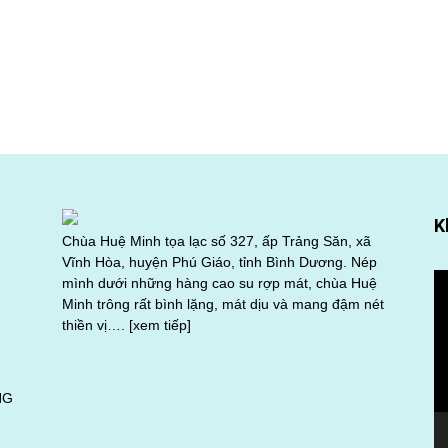
K
Chùa Huệ Minh tọa lạc số 327, ấp Trảng Săn, xã
Vĩnh Hòa, huyện Phú Giáo, tỉnh Bình Dương. Nép
Tr
mình dưới những hàng cao su rợp mát, chùa Huệ
ch
Minh trông rất bình lặng, mát dịu và mang đậm nét
Vi
thiền vị….
[xem tiếp]
NG