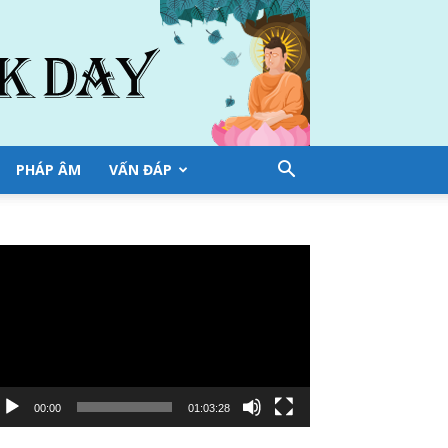
PHÁP ÂM
VẤN ĐÁP
ình
ơi
deo
00:00
01:03:28