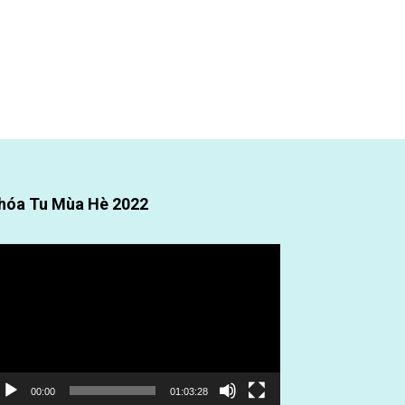
hóa Tu Mùa Hè 2022
ình
ơi
deo
00:00
01:03:28