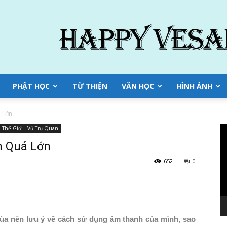
PHẬT HỌC
TỪ THIỆN
VĂN HỌC
HÌNH ẢNH
 Lớn
Tr
 Thế Giới - Vũ Trụ Quan
ch
h Quá Lớn
Vi
652
0
ùa nên lưu ý về cách sử dụng âm thanh của mình, sao