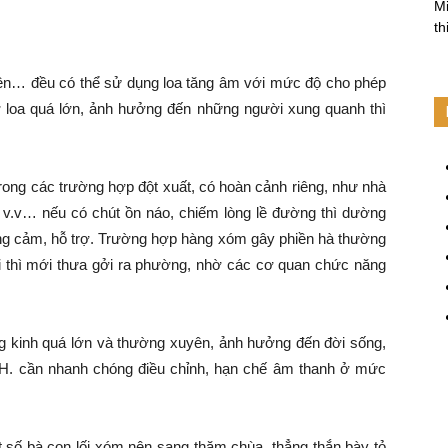
Mi
th
iền… đều có thể sử dụng loa tăng âm với mức độ cho phép
 loa quá lớn, ảnh hưởng đến những người xung quanh thì
Trong các trường hợp đột xuất, có hoàn cảnh riêng, như nhà
i v.v… nếu có chút ồn náo, chiếm lòng lề đường thì dường
ng cảm, hỗ trợ. Trường hợp hàng xóm gây phiền hà thường
i thì mới thưa gởi ra phường, nhờ các cơ quan chức năng
g kinh quá lớn và thường xuyên, ảnh hưởng đến đời sống,
ùa H. cần nhanh chóng điều chỉnh, hạn chế âm thanh ở mức
t số bà con lối xóm nên sang thăm chùa, thẳng thắn bày tỏ