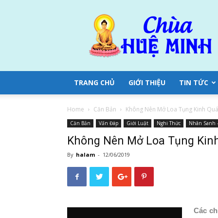
Chùa
Huệ
Minh
TRANG CHỦ
GIỚI THIỆU
TIN TỨC
Home
Căn Bản
Không Nên Mở Loa Tụng Kinh Quá
Căn Bản
Vấn Đáp
Giới Luật
Nghi Thức
Nhân Sanh -
Không Nên Mở Loa Tụng Kin
By
halam
-
12/06/2019
Các ch