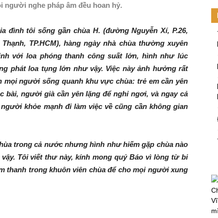
i người nghe pháp âm đều hoan hỷ.
ia đình tôi sống gần chùa H. (đường Nguyễn Xí, P.26,
 Thạnh, TP.HCM), hàng ngày nhà chùa thường xuyên
inh với loa phóng thanh công suất lớn, hình như lúc
ng phát loa tụng lớn như vậy. Việc này ảnh hưởng rất
n mọi người sống quanh khu vực chùa: trẻ em cần yên
ọc bài, người già cần yên lặng để nghỉ ngơi, và ngay cả
người khỏe mạnh đi làm việc về cũng cần không gian
 chùa trong cả nước nhưng hình như hiếm gặp chùa nào
ậy. Tôi viết thư này, kính mong quý Báo vì lòng từ bi
 âm thanh trong khuôn viên chùa để cho mọi người xung
Ch
Vĩ
mi