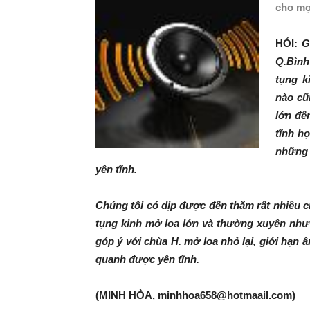
cho mọ
HỎI:
G
Q.Bình
tụng k
nào cũ
lớn đế
tĩnh h
những 
yên tĩnh.
Chúng tôi có dịp được đến thăm rất nhiều
tụng kinh mở loa lớn và thường xuyên như v
góp ý với chùa H. mở loa nhỏ lại, giới hạn
quanh được yên tĩnh.
(MINH HÒA, minhhoa658@hotmaail.com)