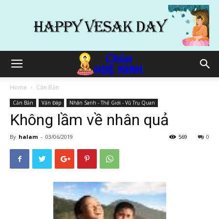
Home
Căn Bản
Căn Bản
Vấn Đáp
Nhân Sanh - Thế Giới - Vũ Trụ Quan
Không lầm về nhân quả
By
halam
-
03/06/2019
569
0