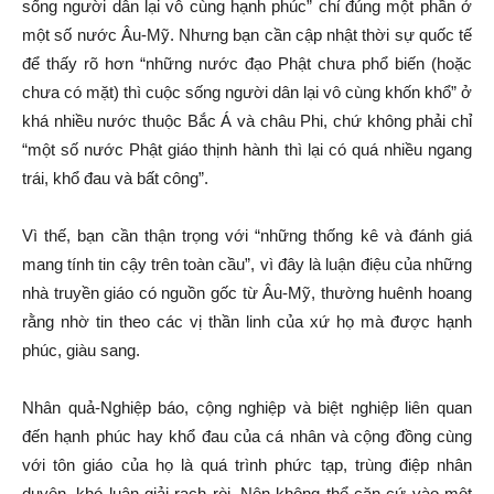
sống người dân lại vô cùng hạnh phúc” chỉ đúng một phần ở
một số nước Âu-Mỹ. Nhưng bạn cần cập nhật thời sự quốc tế
để thấy rõ hơn “những nước đạo Phật chưa phổ biến (hoặc
chưa có mặt) thì cuộc sống người dân lại vô cùng khốn khổ” ở
khá nhiều nước thuộc Bắc Á và châu Phi, chứ không phải chỉ
“một số nước Phật giáo thịnh hành thì lại có quá nhiều ngang
trái, khổ đau và bất công”.
Vì thế, bạn cần thận trọng với “những thống kê và đánh giá
mang tính tin cậy trên toàn cầu”, vì đây là luận điệu của những
nhà truyền giáo có nguồn gốc từ Âu-Mỹ, thường huênh hoang
rằng nhờ tin theo các vị thần linh của xứ họ mà được hạnh
phúc, giàu sang.
Nhân quả-Nghiệp báo, cộng nghiệp và biệt nghiệp liên quan
đến hạnh phúc hay khổ đau của cá nhân và cộng đồng cùng
với tôn giáo của họ là quá trình phức tạp, trùng điệp nhân
duyên, khó luận giải rạch ròi. Nên không thể căn cứ vào một