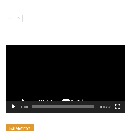
Trình
chơi
Video
00:00
01:03:28
Bài viết mới