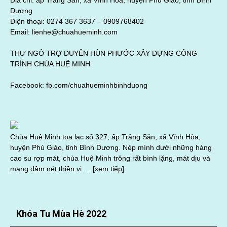
Dương
Điện thoại: 0274 367 3637 –
0909768402
Email: lienhe@chuahueminh.com
THƯ NGỎ TRỢ DUYÊN HÙN PHƯỚC XÂY DỰNG CÔNG
TRÌNH CHÙA HUỆ MINH
Facebook:
fb.com/chuahueminhbinhduong
Chùa Huệ Minh tọa lạc số 327, ấp Trảng Săn, xã Vĩnh Hòa,
huyện Phú Giáo, tỉnh Bình Dương. Nép mình dưới những hàng
cao su rợp mát, chùa Huệ Minh trông rất bình lặng, mát dịu và
mang đậm nét thiền vị….
[xem tiếp]
Khóa Tu Mùa Hè 2022