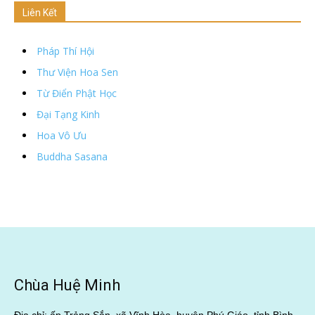
Liên Kết
Pháp Thí Hội
Thư Viện Hoa Sen
Từ Điển Phật Học
Đại Tạng Kinh
Hoa Vô Ưu
Buddha Sasana
Chùa Huệ Minh
Địa chỉ: ấp Trảng Sắn, xã Vĩnh Hòa, huyện Phú Giáo, tỉnh Bình