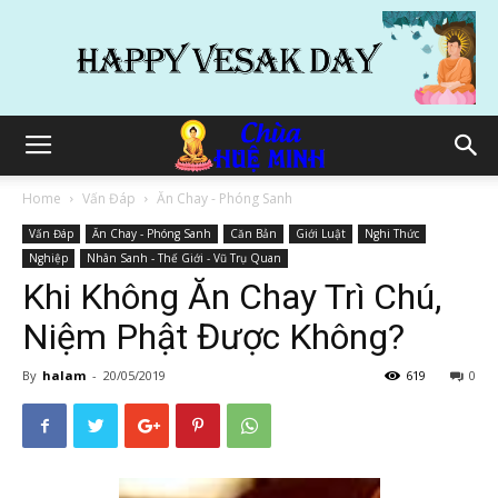
Home
Vấn Đáp
Ăn Chay - Phóng Sanh
Vấn Đáp
Ăn Chay - Phóng Sanh
Căn Bản
Giới Luật
Nghi Thức
Nghiệp
Nhân Sanh - Thế Giới - Vũ Trụ Quan
Khi Không Ăn Chay Trì Chú,
Niệm Phật Được Không?
By
halam
-
20/05/2019
619
0