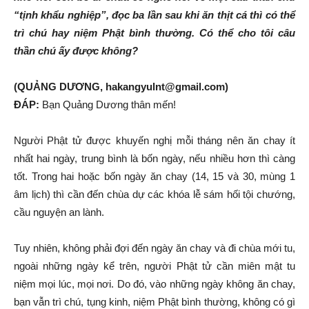
“tịnh khẩu nghiệp”, đọc ba lần sau khi ăn thịt cá thì có thể
trì chú hay niệm Phật bình thường. Có thể cho tôi câu
thần chú ấy được không?
(QUẢNG DƯƠNG, hakangyulnt@gmail.com)
ĐÁP:
Bạn Quảng Dương thân mến!
Người Phật tử được khuyến nghị mỗi tháng nên ăn chay ít
nhất hai ngày, trung bình là bốn ngày, nếu nhiều hơn thì càng
tốt. Trong hai hoặc bốn ngày ăn chay (14, 15 và 30, mùng 1
âm lịch) thì cần đến chùa dự các khóa lễ sám hối tội chướng,
cầu nguyện an lành.
Tuy nhiên, không phải đợi đến ngày ăn chay và đi chùa mới tu,
ngoài những ngày kể trên, người Phật tử cần miên mật tu
niệm mọi lúc, mọi nơi. Do đó, vào những ngày không ăn chay,
bạn vẫn trì chú, tụng kinh, niệm Phật bình thường, không có gì