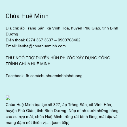
Chùa Huệ Minh
Địa chỉ: ấp Trảng Sắn, xã Vĩnh Hòa, huyện Phú Giáo, tỉnh Bình
Dương
Điện thoại: 0274 367 3637 –
0909768402
Email: lienhe@chuahueminh.com
THƯ NGỎ TRỢ DUYÊN HÙN PHƯỚC XÂY DỰNG CÔNG
TRÌNH CHÙA HUỆ MINH
Facebook:
fb.com/chuahueminhbinhduong
Chùa Huệ Minh tọa lạc số 327, ấp Trảng Săn, xã Vĩnh Hòa,
huyện Phú Giáo, tỉnh Bình Dương. Nép mình dưới những hàng
cao su rợp mát, chùa Huệ Minh trông rất bình lặng, mát dịu và
mang đậm nét thiền vị….
[xem tiếp]