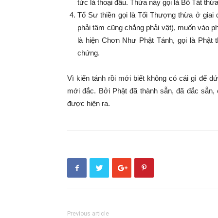
tức là thoại đầu. Thừa này gọi là Bồ Tát thừ
Tổ Sư thiền gọi là Tối Thượng thừa ở giai
phải tâm cũng chẳng phải vật), muốn vào ph
là hiện Chơn Như Phật Tánh, gọi là Phật t
chứng.
Vì kiến tánh rồi mới biết không có cái gì để d
mới đắc. Bởi Phật đã thành sẵn, đã đắc sẵn, 
được hiện ra.
Previous article