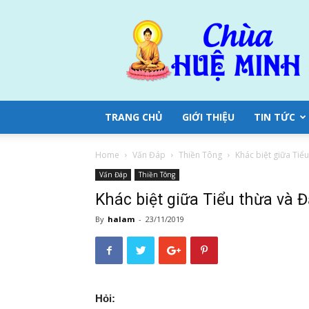
Chùa
Huệ
Minh
TRANG CHỦ
GIỚI THIỆU
TIN TỨC
Home
Vấn Đáp
Thiền Tông
Khác biệt giữa Tiểu
Vấn Đáp
Thiền Tông
Khác biệt giữa Tiểu thừa và Đ
By
halam
-
23/11/2019
Hỏi: