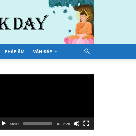
PHÁP ÂM
VẤN ĐÁP
ình
ơi
deo
00:00
01:03:28