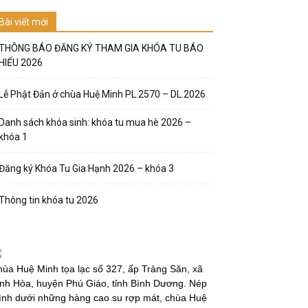
Bài viết mới
THÔNG BÁO ĐĂNG KÝ THAM GIA KHÓA TU BÁO
HIẾU 2026
Lễ Phật Đản ở chùa Huệ Minh PL.2570 – DL.2026
Danh sách khóa sinh: khóa tu mua hè 2026 –
khóa 1
Đăng ký Khóa Tu Gia Hạnh 2026 – khóa 3
Thông tin khóa tu 2026
ùa Huệ Minh tọa lạc số 327, ấp Trảng Săn, xã
nh Hòa, huyện Phú Giáo, tỉnh Bình Dương. Nép
̀nh dưới những hàng cao su rợp mát, chùa Huệ