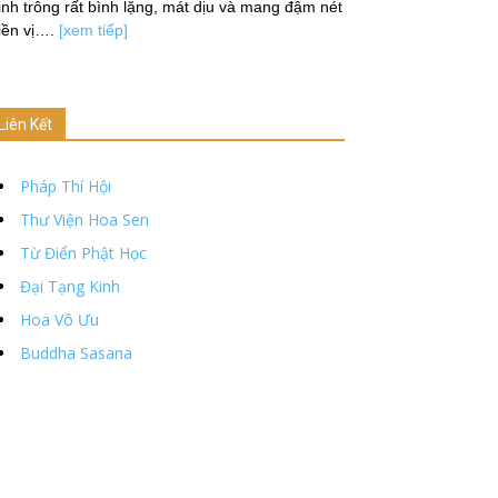
nh trông rất bình lặng, mát dịu và mang đậm nét
iền vị….
[xem tiếp]
Liên Kết
Pháp Thí Hội
Thư Viện Hoa Sen
Từ Điển Phật Học
Đại Tạng Kinh
Hoa Vô Ưu
Buddha Sasana