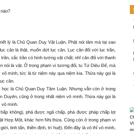
ế nào?
triết lý là Chủ Quan Duy Vật Luận. Phật nói tâm mà tại sao
ục căn là thật, muốn dứt lục căn. Lục căn đối với lục trần,
 trần, sắc trần có hình tướng vật chất; nhĩ căn đối với thanh
ên nói là vật. Ở trong phạm vi tương đối, tu Tứ Diệu Đế, mà
vô minh, tức là từ niệm này qua niệm kia. Thừa này gọi là
lục căn.
riết học là Chủ Quan Duy Tâm Luận. Nhưng vẫn còn ở trong
ân Duyên, cũng ở trong nhất niệm vô minh. Thừa này gọi là
 vô minh.
(chấp không), phá được ngã chấp, phá được pháp chấp lọt
Ch
ật Hợp Một, khác hơn Nhị thừa. Cũng còn ở trong phạm vi
Vĩ
giới, tinh tấn, thiền định, trí huệ). Đến đây là vô thỉ vô minh,
mi