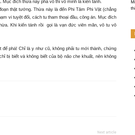
a. Mục đích thừa này phá vô thỉ vô minh là kiến tánh.
Mi
th
 đoạn thật tướng. Thừa này là đến Phi Tâm Phi Vật (chẳng
ạm vi tuyệt đối, cách tu tham thoại đầu, công án. Mục đích
hừa. Khi kiến tánh rồi gọi là vạn đức viên mãn, vô tu vô
ứt để phá! Chỉ là y như cũ, không phải tu mới thành, chứng
chỉ bị biết và không biết của bộ não che khuất, nên không
Next article