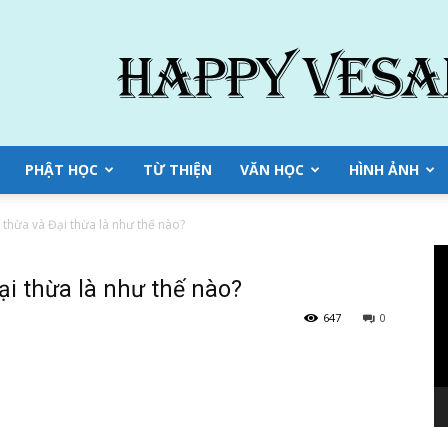
PHẬT HỌC
TỪ THIỆN
VĂN HỌC
HÌNH ẢNH
 thừa và Đại thừa là như thế nào?
Tr
ch
ại thừa là như thế nào?
Vi
647
0