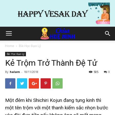
Home
Bài Học Đạo Lý
Bài Học Đạo Lý
Kẻ Trộm Trở Thành Đệ Tử
By
halam
-
18/11/2018
505
0
Một đêm khi Shichiri Kojun đang tụng kinh thì
một tên trộm với một thanh kiếm sắc nhọn bước