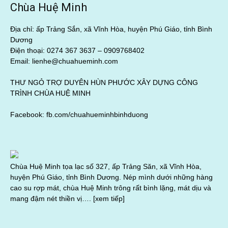
Chùa Huệ Minh
Địa chỉ: ấp Trảng Sắn, xã Vĩnh Hòa, huyện Phú Giáo, tỉnh Bình
Dương
Điện thoại: 0274 367 3637 –
0909768402
Email: lienhe@chuahueminh.com
THƯ NGỎ TRỢ DUYÊN HÙN PHƯỚC XÂY DỰNG CÔNG
TRÌNH CHÙA HUỆ MINH
Facebook:
fb.com/chuahueminhbinhduong
Chùa Huệ Minh tọa lạc số 327, ấp Trảng Săn, xã Vĩnh Hòa,
huyện Phú Giáo, tỉnh Bình Dương. Nép mình dưới những hàng
cao su rợp mát, chùa Huệ Minh trông rất bình lặng, mát dịu và
mang đậm nét thiền vị….
[xem tiếp]