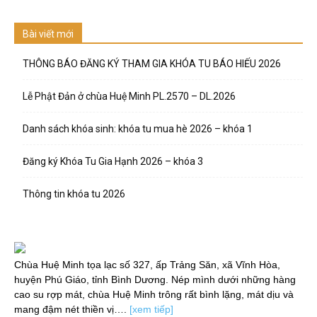
Bài viết mới
THÔNG BÁO ĐĂNG KÝ THAM GIA KHÓA TU BÁO HIẾU 2026
Lễ Phật Đản ở chùa Huệ Minh PL.2570 – DL.2026
Danh sách khóa sinh: khóa tu mua hè 2026 – khóa 1
Đăng ký Khóa Tu Gia Hạnh 2026 – khóa 3
Thông tin khóa tu 2026
Chùa Huệ Minh tọa lạc số 327, ấp Trảng Săn, xã Vĩnh Hòa,
huyện Phú Giáo, tỉnh Bình Dương. Nép mình dưới những hàng
cao su rợp mát, chùa Huệ Minh trông rất bình lặng, mát dịu và
mang đậm nét thiền vị….
[xem tiếp]