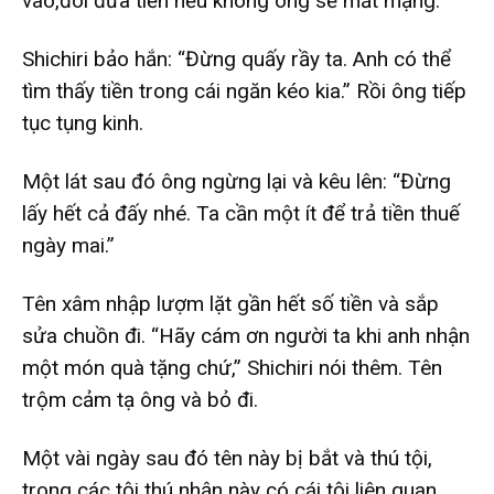
vào,đòi đưa tiền nếu không ông sẽ mất mạng.
Shichiri bảo hắn: “Đừng quấy rầy ta. Anh có thể
tìm thấy tiền trong cái ngăn kéo kia.” Rồi ông tiếp
tục tụng kinh.
Một lát sau đó ông ngừng lại và kêu lên: “Đừng
lấy hết cả đấy nhé. Ta cần một ít để trả tiền thuế
ngày mai.”
Tên xâm nhập lượm lặt gần hết số tiền và sắp
sửa chuồn đi. “Hãy cám ơn người ta khi anh nhận
một món quà tặng chứ,” Shichiri nói thêm. Tên
trộm cảm tạ ông và bỏ đi.
Một vài ngày sau đó tên này bị bắt và thú tội,
trong các tội thú nhận này có cái tội liên quan