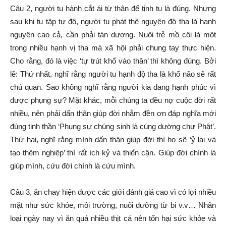
Câu 2, người tu hành cắt ái từ thân để tịnh tu là đúng. Nhưng
sau khi tu tập tự độ, người tu phát thệ nguyện độ tha là hạnh
nguyện cao cả, cần phải tán dương. Nuôi trẻ mồ côi là một
trong nhiều hạnh vị tha mà xã hội phải chung tay thực hiện.
Cho rằng, đó là việc ‘tự trút khổ vào thân’ thì không đúng. Bởi
lẽ: Thứ nhất, nghĩ rằng người tu hạnh độ tha là khổ não sẽ rất
chủ quan. Sao không nghĩ rằng người kia đang hạnh phúc vì
được phụng sự? Mặt khác, mỗi chúng ta đều nợ cuộc đời rất
nhiều, nên phải dấn thân giúp đời nhằm đền ơn đáp nghĩa mới
đúng tinh thần ‘Phụng sự chúng sinh là cúng dường chư Phật’.
Thứ hai, nghĩ rằng mình dấn thân giúp đời thì họ sẽ ‘ỷ lại và
tạo thêm nghiệp’ thì rất ích kỷ và thiển cận. Giúp đời chính là
giúp mình, cứu đời chính là cứu mình.
Câu 3, ăn chay hiện được các giới đánh giá cao vì có lợi nhiều
mặt như sức khỏe, môi trường, nuôi dưỡng từ bi v.v… Nhân
loại ngày nay vì ăn quá nhiều thịt cá nên tổn hại sức khỏe và