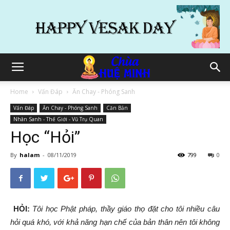
Home
Vấn Đáp
Ăn Chay - Phóng Sanh
Vấn Đáp
Ăn Chay - Phóng Sanh
Căn Bản
Nhân Sanh - Thế Giới - Vũ Trụ Quan
Học “Hỏi”
By
halam
-
08/11/2019
799
0
HỎI:
Tôi học Phật pháp, thầy giáo thọ
đặ
t cho tôi nhiều câu
hỏi quá khó, với khả năng hạn chế của bản thân nên tôi không