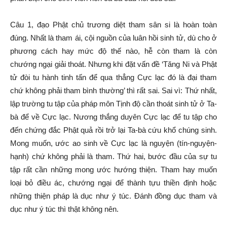
Câu 1, đạo Phật chủ trương diệt tham sân si là hoàn toàn
đúng. Nhất là tham ái, cội nguồn của luân hồi sinh tử, dù cho ở
phương cách hay mức độ thế nào, hễ còn tham là còn
chướng ngại giải thoát. Nhưng khi đặt vấn đề ‘Tăng Ni và Phật
tử đòi tu hành tinh tấn để qua thẳng Cực lạc đó là đại tham
chứ không phải tham bình thường’ thì rất sai. Sai vì: Thứ nhất,
lập trường tu tập của pháp môn Tịnh độ cần thoát sinh tử ở Ta-
bà để về Cực lạc. Nương thắng duyên Cực lạc để tu tập cho
đến chứng đắc Phật quả rồi trở lại Ta-bà cứu khổ chúng sinh.
Mong muốn, ước ao sinh về Cực lạc là nguyện (tín-nguyện-
hạnh) chứ không phải là tham. Thứ hai, bước đầu của sự tu
tập rất cần những mong ước hướng thiện. Tham hay muốn
loại bỏ điều ác, chướng ngại để thành tựu thiền định hoặc
những thiện pháp là dục như ý túc. Đánh đồng dục tham và
dục như ý túc thì thật không nên.