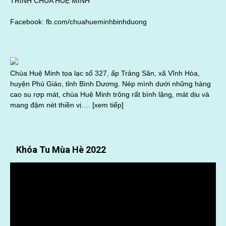
TRÌNH CHÙA HUỆ MINH
Facebook:
fb.com/chuahueminhbinhduong
Chùa Huệ Minh tọa lạc số 327, ấp Trảng Săn, xã Vĩnh Hòa,
huyện Phú Giáo, tỉnh Bình Dương. Nép mình dưới những hàng
cao su rợp mát, chùa Huệ Minh trông rất bình lặng, mát dịu và
mang đậm nét thiền vị….
[xem tiếp]
Khóa Tu Mùa Hè 2022
Trình
chơi
Video