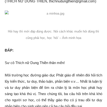
(THÍCH NỮ DUNG THIỀN, thichnudungthien@gmail.com)
Hỏi hay thì mới đáp đúng được. Nói cách khác muốn hỏi đúng thì
cũng phải học, học ‘hỏi’ – Ảnh minh họa
Đ
ÁP
:
Sư cô Thích nữ Dung Thiền thân mến!
Môi trường học đường giáo dục Phật giáo dĩ nhiên đòi hỏi tích
lũy kiến thức, tư duy, thảo luận, phản biện v.v… Nhất là luận lý
và tư duy phản biện để tìm ra chân lý là môn học phát huy
sáng tạo khá thú vị. Theo chúng tôi, ba câu hỏi trên khá khó
cho người sơ học, có thể thầy giáo thọ có ý trau dồi tư duy
phản biện cho sinh viên nên cả ba câu hỏi đều sai.