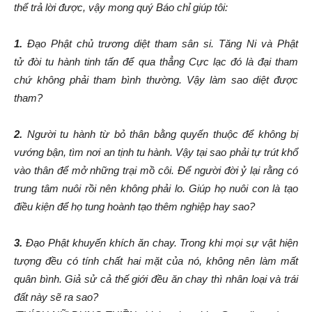
thể trả lời
đượ
c
, vậy mong quý Báo chỉ giúp tôi:
1.
Đạ
o
Phật chủ trương diệt tham sân si. Tăng Ni
và
Phật
tử
đ
òi
tu hành ti
nh tấn để qua thẳng Cực lạc đó là đại tham
chứ không
phải tham bình thường. Vậy làm sao diệt được
tham?
2.
Người tu hành từ bỏ thân bằng quyến thuộc để không bị
vướng bận, tìm nơi an tịnh tu hành. Vậy tại sao phải tự trút khổ
vào thân để mở những trại mồ
côi
.
Để
người
đờ
i
ỷ
lại rằng có
trung tâm nuôi rồi nên không phải lo. Giúp họ nuôi con là tạo
điều kiện để họ tung hoành tạo thêm nghiệp hay sao?
3.
Đạ
o
Phật khuyến kh
í
ch ăn chay. Trong khi mọi sự vật hiện
tượng đều có
tính chất hai mặt củ
a nó, không nên làm mất
quân bình.
Giả sử cả thế giới
đề
u
ă
n chay thì
nhân loại và trái
đất này sẽ ra sao?