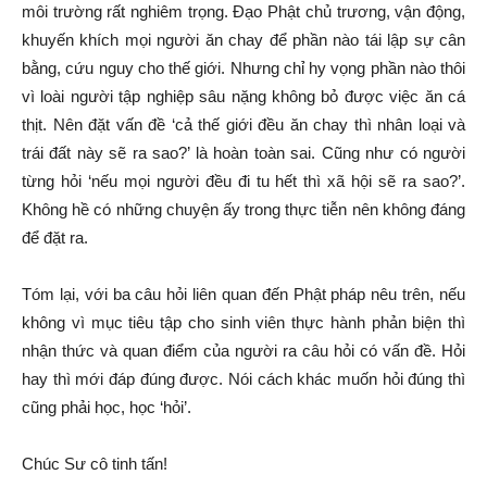
môi trường rất nghiêm trọng. Đạo Phật chủ trương, vận động,
khuyến khích mọi người ăn chay để phần nào tái lập sự cân
bằng, cứu nguy cho thế giới. Nhưng chỉ hy vọng phần nào thôi
vì loài người tập nghiệp sâu nặng không bỏ được việc ăn cá
thịt. Nên đặt vấn đề ‘cả thế giới đều ăn chay thì nhân loại và
trái đất này sẽ ra sao?’ là hoàn toàn sai. Cũng như có người
từng hỏi ‘nếu mọi người đều đi tu hết thì xã hội sẽ ra sao?’.
Không hề có những chuyện ấy trong thực tiễn nên không đáng
để đặt ra.
Tóm lại, với ba câu hỏi liên quan đến Phật pháp nêu trên, nếu
không vì mục tiêu tập cho sinh viên thực hành phản biện thì
nhận thức và quan điểm của người ra câu hỏi có vấn đề. Hỏi
hay thì mới đáp đúng được. Nói cách khác muốn hỏi đúng thì
cũng phải học, học ‘hỏi’.
Chúc Sư cô tinh tấn!