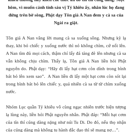
hôm, vì muốn cảnh tỉnh sáu vị Tỷ khiêu ấy, nhân lúc họ đang
đứng trên bờ sông, Phật dạy Tôn giả A Nan đem y cà sa của
Ngài ra giặt.
Tôn giả A Nan vâng lời mang cà sa xuống sông. Nhưng kỳ lạ
thay, khi bỏ chiếc y xuống nước thì nó không chìm, cứ nổi lên.
A Nan tìm đủ mọi cách, thậm chí lấy đá tảng đè lên nhưng cà sa
vẫn không chịu chìm. Thấy lạ, Tôn giả A Nan liền hỏi Phật
nguyên do. Phật dạy: “Hãy đi lấy hạt cơm còn dính trong bình
bát bỏ lên xem sao”. A Nan liền đi lấy một hạt cơm còn sót lại
trong bình bát bỏ lên chiếc y, quả nhiên cà sa từ từ chìm xuống
nước.
Nhóm Lục quần Tỷ khiêu vô cùng ngạc nhiên trước hiện tượng
lạ lùng này, liền hỏi Phật nguyên nhân. Phật đáp: “Mỗi hạt cơm
của tín thí cúng dàng nặng như núi Tu Di. Do đó, nếu thọ nhận
của cúng dàng mà không tu hành đắc đạo thì sẽ mang nợ…”.