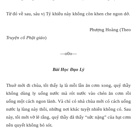
Từ đó về sau, sáu vị Tỷ khiêu này không còn khen che ngon dở.
Phượng Hoàng (Theo
Truyện cổ Phật giáo
)
—o0o—
Bài Học Đạo Lý
Thuở mới đi chùa, tôi thấy lạ là mỗi lần ăn cơm xong, quý thầy
không dùng ly uống nước mà rót nước vào chén ăn cơm rồi
uống một cách ngon lành. Và chỉ có nhà chùa mới có cách uống
nước lạ lùng này thôi, những nơi khác tuyệt nhiên không có. Sau
này, tôi mới vỡ lẽ rằng, quý thầy đã thấy “sức nặng” của hạt cơm
nên quyết không bỏ sót.