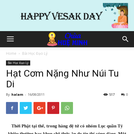
Home
Bài Học Đạo Lý
Bài Học Đạo Lý
Hạt Cơm Nặng Như Núi Tu
Di
By
halam
-
16/08/2011
517
0
Thời Phật tại thế, trong hàng đệ tử có nhóm Lục quần Tỷ
khiêu thường hay khen chê thức ăn do tín thí cúng dàng. Một