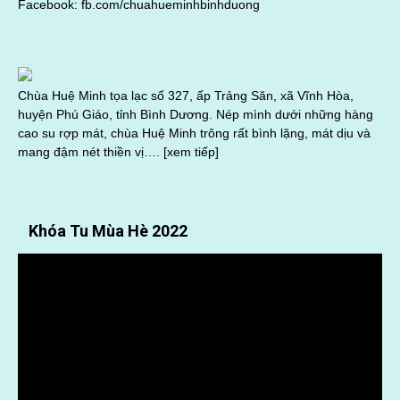
Facebook:
fb.com/chuahueminhbinhduong
Chùa Huệ Minh tọa lạc số 327, ấp Trảng Săn, xã Vĩnh Hòa,
huyện Phú Giáo, tỉnh Bình Dương. Nép mình dưới những hàng
cao su rợp mát, chùa Huệ Minh trông rất bình lặng, mát dịu và
mang đậm nét thiền vị….
[xem tiếp]
Khóa Tu Mùa Hè 2022
Trình
chơi
Video