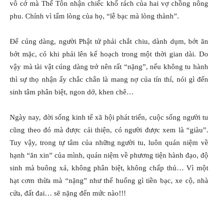
vô cớ mà Thế Tôn nhận chiếc khố rách của hai vợ chồng nông
phu. Chính vì tấm lòng của họ, “lễ bạc mà lòng thành”.
Để cúng dàng, người Phật tử phải chắt chiu, dành dụm, bớt ăn
bớt mặc, có khi phải lên kế hoạch trong một thời gian dài. Do
vậy mà tài vật cúng dàng trở nên rất “nặng”, nếu không tu hành
thì sự thọ nhận ấy chắc chắn là mang nợ của tín thí, nói gì đến
sinh tâm phân biệt, ngon dở, khen chê…
Ngày nay, đời sống kinh tế xã hội phát triển, cuộc sống người tu
cũng theo đó mà được cải thiện, có người được xem là “giàu”.
Tuy vậy, trong tự tâm của những người tu, luôn quán niệm về
hạnh “ăn xin” của mình, quán niệm về phương tiện hành đạo, độ
sinh mà buông xả, không phân biệt, không chấp thủ… Vì một
hạt cơm thừa mà “nặng” như thế huống gì tiền bạc, xe cộ, nhà
cửa, đất đai… sẽ nặng đến mức nào!!!