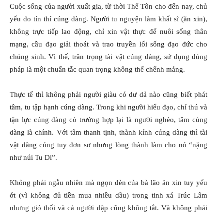
Cuộc sống của người xuất gia, từ thời Thế Tôn cho đến nay, chủ
yếu do tín thí cúng dàng. Người tu nguyện làm khất sĩ (ăn xin),
không trực tiếp lao động, chỉ xin vật thực để nuôi sống thân
mạng, cầu đạo giải thoát và trao truyền lối sống đạo đức cho
chúng sinh. Vì thế, trân trọng tài vật cúng dàng, sử dụng đúng
pháp là một chuẩn tắc quan trọng không thể chểnh mảng.
Thực tế thì không phải người giàu có dư dả nào cũng biết phát
tâm, tu tập hạnh cúng dàng. Trong khi người hiểu đạo, chí thú và
tận lực cúng dàng có trường hợp lại là người nghèo, tâm cúng
dàng là chính. Với tâm thanh tịnh, thành kính cúng dàng thì tài
vật dâng cúng tuy đơn sơ nhưng lòng thành làm cho nó “nặng
như núi Tu Di”.
Không phải ngẫu nhiên mà ngọn đèn của bà lão ăn xin tuy yếu
ớt (vì không đủ tiền mua nhiều dầu) trong tinh xá Trúc Lâm
nhưng gió thổi và cả người dập cũng không tắt. Và không phải