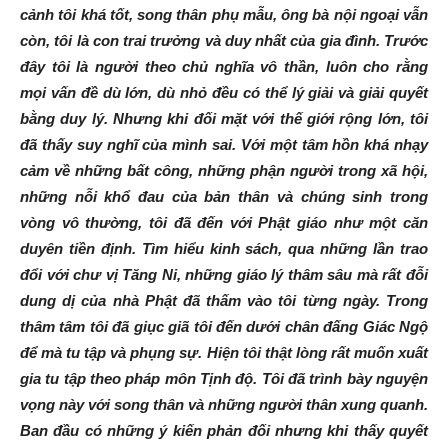
cảnh tôi khá tốt, song thân phụ mẫu, ông bà nội ngoại vẫn
còn, tôi là con trai trưởng và duy nhất của gia đình. Trước
đây tôi là người theo chủ nghĩa vô thần, luôn cho rằng
mọi vấn đề dù lớn, dù nhỏ đều có thể lý giải và giải quyết
bằng duy lý. Nhưng khi đối mặt với thế giới rộng lớn, tôi
đã thấy suy nghĩ của mình sai. Với một tâm hồn khá nhạy
cảm về những bất công, những phận người trong xã hội,
những nỗi khổ đau của bản thân và chúng sinh trong
vòng vô thường, tôi đã đến với Phật giáo như một căn
duyên tiền định. Tìm hiểu kinh sách, qua những lần trao
đổi với chư vị Tăng Ni, những giáo lý thâm sâu mà rất đỗi
dung dị của nhà Phật đã thấm vào tôi từng ngày. Trong
thâm tâm tôi đã giục giã tôi đến dưới chân đấng Giác Ngộ
để mà tu tập và phụng sự. Hiện tôi thật lòng rất muốn xuất
gia tu tập theo pháp môn Tịnh độ. Tôi đã trình bày nguyện
vọng này với song thân và những người thân xung quanh.
Ban đầu có những ý kiến phản đối nhưng khi thấy quyết