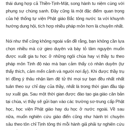
thái dung hợp cả Thiền-Tịnh-Mật, song hành tu niệm cùng với
phụng sự chúng sanh. Đây cũng là một đặc điểm quan trọng
của hệ thống tự viện Phật giáo Bắc tông nước ta với khuynh
hướng dung hội, tích hợp nhiều pháp môn hơn là chuyên nhất.
Nói như thế cũng không ngoài vấn đề rằng, bạn không cần lựa
chọn nhiều mà cứ gieo duyên và bày tỏ tâm nguyện muốn
được xuất gia tu học ở những ngôi chùa hay vị thầy tu theo
pháp môn Tịnh độ nào mà bạn cảm thấy có nhân duyên (tự
thấy thích, cảm mến cảnh và người nơi ấy). Khi được thầy trụ
trì đồng ý thâu nhận làm đệ tử thì mọi sự bạn đều nhất nhất
tuân theo sự chỉ dạy của thầy, nhất là trong thời gian đầu tập
sự xuất gia. Sau một thời gian được đào tạo gia giáo căn bản
tại chùa, vị thầy sẽ gửi bạn vào các trường sơ-trung cấp Phật
học, học viện Phật giáo hay du học ở nước ngoài. Về sau
nữa, muốn nghiên cứu giáo điển cũng như hành trì chuyên
sâu theo tôn chỉ Tịnh tông thì mỗi hành giả phải tự nghiên cứu