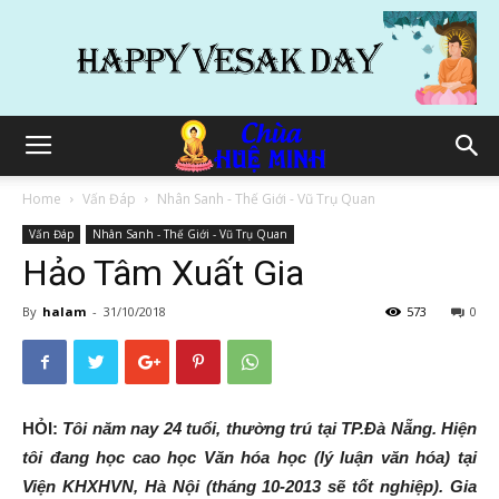
Home
Vấn Đáp
Nhân Sanh - Thế Giới - Vũ Trụ Quan
Vấn Đáp
Nhân Sanh - Thế Giới - Vũ Trụ Quan
Hảo Tâm Xuất Gia
By
halam
-
31/10/2018
573
0
HỎI:
Tôi năm nay 24 tuổi, thường trú tại TP.Đà Nẵng. Hiện
tôi đang học cao học Văn hóa học (lý luận văn hóa) tại
Viện KHXHVN, Hà Nội (tháng 10-2013 sẽ tốt nghiệp). Gia