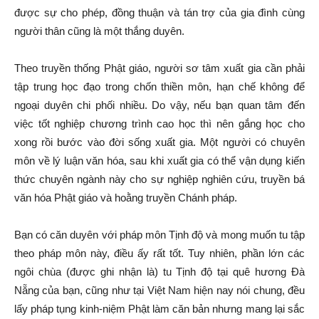
được sự cho phép, đồng thuận và tán trợ của gia đình cùng
người thân cũng là một thắng duyên.
Theo truyền thống Phật giáo, người sơ tâm xuất gia cần phải
tập trung học đạo trong chốn thiền môn, hạn chế không để
ngoại duyên chi phối nhiều. Do vậy, nếu bạn quan tâm đến
việc tốt nghiệp chương trình cao học thì nên gắng học cho
xong rồi bước vào đời sống xuất gia. Một người có chuyên
môn về lý luận văn hóa, sau khi xuất gia có thể vận dụng kiến
thức chuyên ngành này cho sự nghiệp nghiên cứu, truyền bá
văn hóa Phật giáo và hoằng truyền Chánh pháp.
Bạn có căn duyên với pháp môn Tịnh độ và mong muốn tu tập
theo pháp môn này, điều ấy rất tốt. Tuy nhiên, phần lớn các
ngôi chùa (được ghi nhận là) tu Tịnh độ tại quê hương Đà
Nẵng của bạn, cũng như tại Việt Nam hiện nay nói chung, đều
lấy pháp tụng kinh-niệm Phật làm căn bản nhưng mang lại sắc