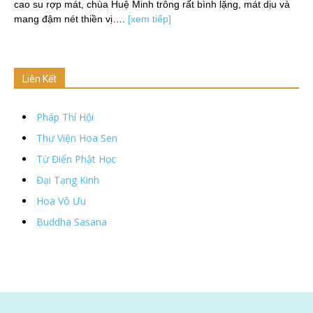
cao su rợp mát, chùa Huệ Minh trông rất bình lặng, mát dịu và
mang đậm nét thiền vị….
[xem tiếp]
Liên Kết
Pháp Thí Hội
Thư Viện Hoa Sen
Từ Điển Phật Học
Đại Tạng Kinh
Hoa Vô Ưu
Buddha Sasana