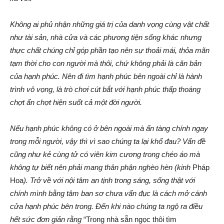
Không ai phủ nhận những giá trị của danh vọng cùng vật chất
như tài sản, nhà cửa và các phương tiện sống khác nhưng
thực chất chúng chỉ góp phần tạo nên sự thoải mái, thỏa mãn
tạm thời cho con người mà thôi, chứ không phải là căn bản
của hạnh phúc. Nên đi tìm hạnh phúc bên ngoài chỉ là hành
trình vô vọng, là trò chơi cút bắt với hạnh phúc thấp thoáng
chợt ẩn chợt hiện suốt cả một đời người.
Nếu hạnh phúc không có ở bên ngoài mà ẩn tàng chính ngay
trong mỗi người, vậy thì vì sao chúng ta lại khổ đau? Vấn đề
cũng như kẻ cùng tử có viên kim cương trong chéo áo mà
không tự biết nên phải mang thân phận nghèo hèn (kinh
Pháp
Hoa
). Trở về với nội tâm an tịnh trong sáng, sống thật với
chính mình bằng tâm ban sơ chưa vẩn đục là cách mở cánh
cửa hạnh phúc bên trong. Đến khi nào chúng ta ngộ ra điều
hết sức đơn giản rằng
“Trong nhà sẵn ngọc thôi tìm