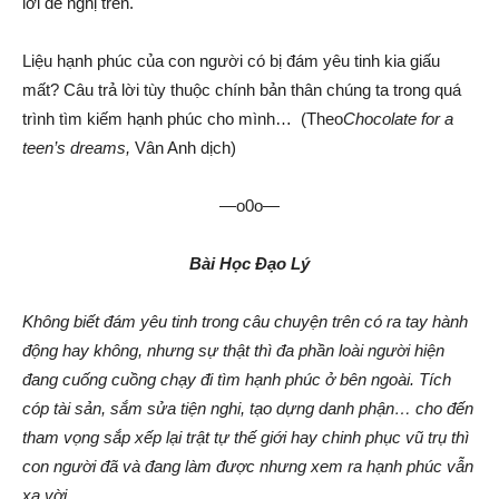
lời đề nghị trên.
Liệu hạnh phúc của con người có bị đám yêu tinh kia giấu
mất? Câu trả lời tùy thuộc chính bản thân chúng ta trong quá
trình tìm kiếm hạnh phúc cho mình… (Theo
Chocolate for a
teen’s dreams,
Vân Anh dịch)
—o0o—
Bài Học Đạo Lý
Không biết đám yêu tinh trong câu chuyện trên có ra tay hành
động hay không, nhưng sự thật thì đa phần loài người hiện
đang cuống cuồng chạy đi tìm hạnh phúc ở bên ngoài. Tích
cóp tài sản, sắm sửa tiện nghi, tạo dựng danh phận… cho đến
tham vọng sắp xếp lại trật tự thế giới hay chinh phục vũ trụ thì
con người đã và đang làm được nhưng xem ra hạnh phúc vẫn
xa vời.