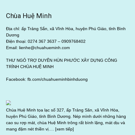
Chùa Huệ Minh
Địa chỉ: ấp Trảng Sắn, xã Vĩnh Hòa, huyện Phú Giáo, tỉnh Bình
Dương
Điện thoại: 0274 367 3637 –
0909768402
Email: lienhe@chuahueminh.com
THƯ NGỎ TRỢ DUYÊN HÙN PHƯỚC XÂY DỰNG CÔNG
TRÌNH CHÙA HUỆ MINH
Facebook:
fb.com/chuahueminhbinhduong
Chùa Huệ Minh tọa lạc số 327, ấp Trảng Săn, xã Vĩnh Hòa,
huyện Phú Giáo, tỉnh Bình Dương. Nép mình dưới những hàng
cao su rợp mát, chùa Huệ Minh trông rất bình lặng, mát dịu và
mang đậm nét thiền vị….
[xem tiếp]