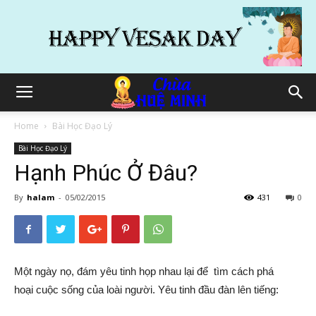
Home
Bài Học Đạo Lý
Bài Học Đạo Lý
Hạnh Phúc Ở Đâu?
By
halam
-
05/02/2015
431
0
Một ngày nọ, đám yêu tinh họp nhau lại để tìm cách phá
hoại cuộc sống của loài người. Yêu tinh đầu đàn lên tiếng: