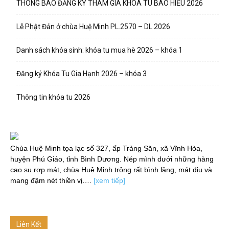
THÔNG BÁO ĐĂNG KÝ THAM GIA KHÓA TU BÁO HIẾU 2026
Lễ Phật Đản ở chùa Huệ Minh PL.2570 – DL.2026
Danh sách khóa sinh: khóa tu mua hè 2026 – khóa 1
Đăng ký Khóa Tu Gia Hạnh 2026 – khóa 3
Thông tin khóa tu 2026
Chùa Huệ Minh tọa lạc số 327, ấp Trảng Săn, xã Vĩnh Hòa,
huyện Phú Giáo, tỉnh Bình Dương. Nép mình dưới những hàng
cao su rợp mát, chùa Huệ Minh trông rất bình lặng, mát dịu và
mang đậm nét thiền vị….
[xem tiếp]
Liên Kết