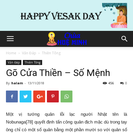
Home
Vấn Đáp
Thiền Tông
Vấn Đáp
Thiền Tông
Gõ Cửa Thiền – Số Mệnh
By
halam
-
13/11/2018
456
0
Một vị tướng quân
lỗi lạc
người Nhật tên là
Nobunaga[78]
quyết định
tấn công quân địch mặc dù trong tay
ông chỉ có một số quân bằng một phần mười so với quân số