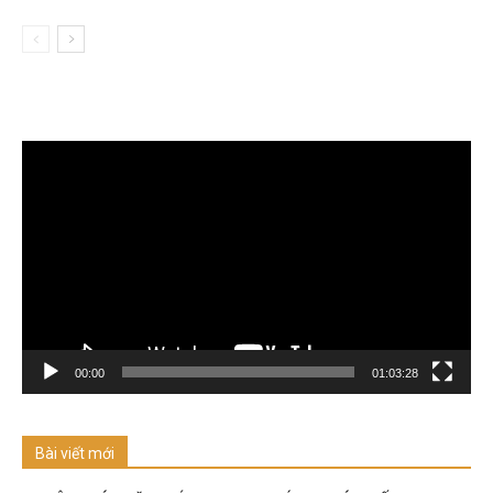
Trình
chơi
Video
00:00
01:03:28
Bài viết mới