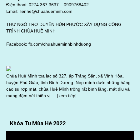
Điện thoại: 0274 367 3637 –
0909768402
Email: lienhe@chuahueminh.com
THƯ NGỎ TRỢ DUYÊN HÙN PHƯỚC XÂY DỰNG CÔNG
TRÌNH CHÙA HUỆ MINH
Facebook:
fb.com/chuahueminhbinhduong
Chùa Huệ Minh tọa lạc số 327, ấp Trảng Săn, xã Vĩnh Hòa,
huyện Phú Giáo, tỉnh Bình Dương. Nép mình dưới những hàng
cao su rợp mát, chùa Huệ Minh trông rất bình lặng, mát dịu và
mang đậm nét thiền vị….
[xem tiếp]
Khóa Tu Mùa Hè 2022
Trình