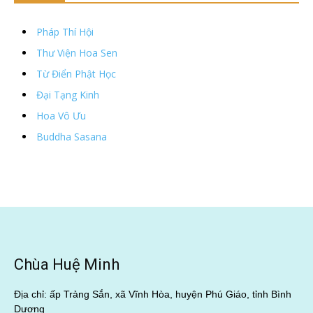
Pháp Thí Hội
Thư Viện Hoa Sen
Từ Điển Phật Học
Đại Tạng Kinh
Hoa Vô Ưu
Buddha Sasana
Chùa Huệ Minh
Địa chỉ: ấp Trảng Sắn, xã Vĩnh Hòa, huyện Phú Giáo, tỉnh Bình
Dương