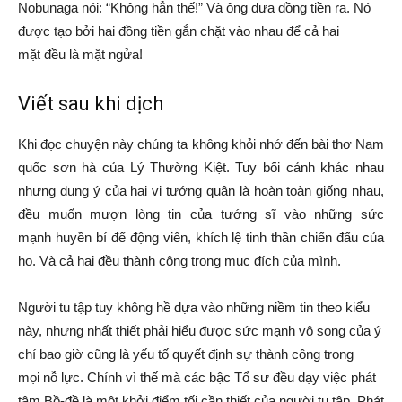
Nobunaga nói: “Không hẳn thế!” Và ông đưa
đồng tiền
ra. Nó
được tạo bởi hai
đồng tiền
gắn chặt vào nhau để cả
hai
mặt
đều là mặt ngửa!
Viết sau khi dịch
Khi đọc chuyện này
chúng ta
không khỏi nhớ đến bài thơ Nam
quốc sơn hà của Lý Thường Kiệt. Tuy bối cảnh khác nhau
nhưng
dụng ý
của hai vị tướng quân là
hoàn toàn
giống nhau,
đều muốn mượn
lòng tin
của tướng sĩ vào những
sức
mạnh
huyền bí để động viên, khích lệ
tinh thần
chiến đấu của
họ. Và cả hai đều
thành công
trong
mục đích
của mình.
Người
tu tập
tuy không hề
dựa vào
những
niềm tin
theo kiểu
này, nhưng
nhất thiết
phải hiểu được
sức mạnh
vô song
của
ý
chí
bao giờ cũng là
yếu tố
quyết định
sự
thành công
trong
mọi
nỗ lực
. Chính vì thế mà các bậc
Tổ sư
đều dạy việc
phát
tâm
Bồ-đề là một khởi điểm tối
cần thiết
của người
tu tập
.
Phát