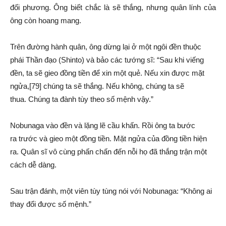
đối phương. Ông biết chắc là sẽ thắng, nhưng quân lính của
ông còn hoang mang.
Trên đường
hành quân
, ông dừng lại ở một ngôi đền thuộc
phái
Thần đạo
(Shinto) và bảo các tướng sĩ: “Sau khi viếng
đền, ta sẽ gieo
đồng tiền
để xin một quẻ. Nếu xin được mặt
ngửa,[79]
chúng ta
sẽ thắng.
Nếu không
,
chúng ta
sẽ
thua.
Chúng ta
đành
tùy theo
số mệnh
vậy.”
Nobunaga vào đền và
lặng lẽ
cầu khấn. Rồi ông ta
bước
ra
trước và gieo một
đồng tiền
. Mặt ngửa của
đồng tiền
hiện
ra
. Quân sĩ
vô cùng
phấn chấn đến nỗi họ đã thắng trận một
cách dễ dàng.
Sau trận đánh, một viên
tùy tùng
nói với Nobunaga: “Không ai
thay đổi được
số mệnh
.”