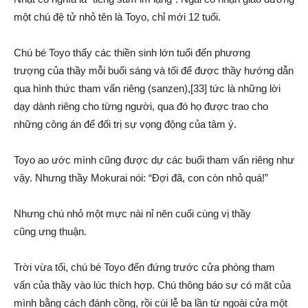
một chú
đệ tử
nhỏ tên là Toyo, chỉ mới 12 tuổi.
Chú bé Toyo thấy các
thiền sinh
lớn tuổi đến
phương
trượng
của thầy mỗi buổi sáng và tối để được thầy hướng dẫn
qua
hình thức
tham vấn
riêng (sanzen),[33] tức là những lời
dạy dành riêng cho từng người, qua đó họ được trao cho
những
công án
để
đối trị
sự vọng động của tâm ý.
Toyo
ao ước
mình cũng được dự các buổi
tham vấn
riêng như
vậy. Nhưng thầy Mokurai nói: “Đợi đã, con còn nhỏ quá!”
Nhưng chú nhỏ một mực
nài nỉ
nên
cuối cùng
vị thầy
cũng
ưng thuận
.
Trời vừa tối, chú bé Toyo đến đứng trước cửa phòng
tham
vấn
của thầy vào lúc
thích hợp
. Chú
thông báo
sự có mặt của
mình bằng cách đánh cồng, rồi cúi lễ ba lần từ ngoài cửa một