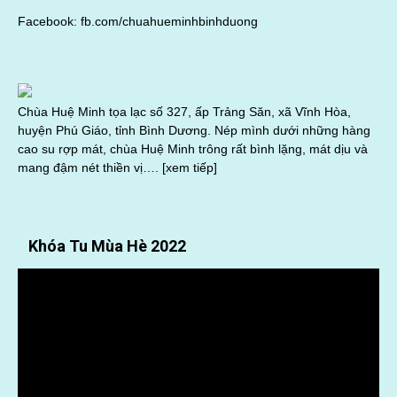
Facebook:
fb.com/chuahueminhbinhduong
Chùa Huệ Minh tọa lạc số 327, ấp Trảng Săn, xã Vĩnh Hòa,
huyện Phú Giáo, tỉnh Bình Dương. Nép mình dưới những hàng
cao su rợp mát, chùa Huệ Minh trông rất bình lặng, mát dịu và
mang đậm nét thiền vị….
[xem tiếp]
Khóa Tu Mùa Hè 2022
Trình
chơi
Video