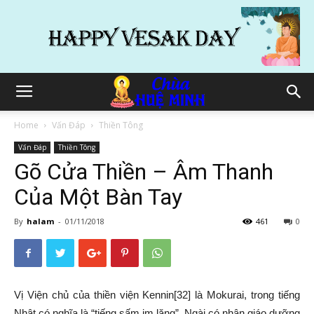
Home
Vấn Đáp
Thiền Tông
Vấn Đáp
Thiền Tông
Gõ Cửa Thiền – Âm Thanh
Của Một Bàn Tay
By
halam
-
01/11/2018
461
0
Vị
Viện chủ
của
thiền viện
Kennin[32] là Mokurai, trong tiếng
Nhật có nghĩa là “tiếng sấm im lặng”. Ngài có nhận giáo dưỡng