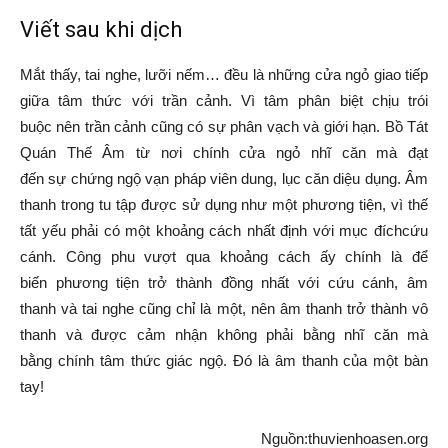
Viết sau khi dịch
Mắt thấy, tai nghe, lưỡi nếm… đều là những cửa ngỏ giao tiếp
giữa
tâm thức
với
trần cảnh
. Vì tâm
phân biệt
chịu
trói
buộc
nên
trần cảnh
cũng có sự phân vạch và
giới hạn
.
Bồ Tát
Quán Thế Âm
từ nơi chính cửa ngỏ
nhĩ căn
mà
đạt
đến
sự
chứng ngộ
vạn pháp
viên dung
,
lục căn
diệu dụng
.
Âm
thanh
trong
tu tập
được
sử dụng
như một
phương tiện
, vì thế
tất yếu phải có một khoảng cách
nhất định
với
mục đích
cứu
cánh
.
Công phu
vượt qua
khoảng cách ấy chính là để
biến
phương tiện
trở thành
đồng nhất với
cứu cánh
,
âm
thanh
và tai nghe cũng chỉ là một, nên
âm thanh
trở thành
vô
thanh
và được cảm nhận không phải bằng
nhĩ căn
mà
bằng
chính tâm
thức
giác ngộ
. Đó là
âm thanh
của một bàn
tay!
Nguồn:thuvienhoasen.org