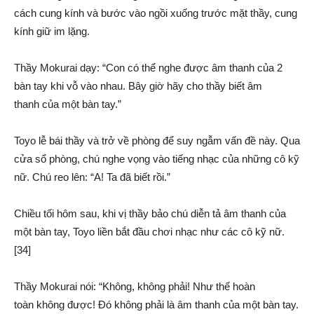
cách
cung kính
và bước vào ngồi xuống
trước mặt
thầy,
cung
kính
giữ
im lặng
.
Thầy Mokurai dạy: “Con có thể
nghe được
âm thanh
của 2
bàn tay khi vỗ vào nhau. Bây giờ hãy cho thầy biết
âm
thanh
của một bàn tay.”
Toyo
lễ bái
thầy và
trở về
phòng để suy ngẫm
vấn đề
này. Qua
cửa sổ phòng, chú nghe vọng vào tiếng nhạc của những cô kỹ
nữ. Chú reo lên: “A! Ta đã biết rồi.”
Chiều tối hôm sau, khi vị thầy bảo chú
diễn tả
âm thanh
của
một bàn tay, Toyo liền bắt đầu chơi nhạc như các cô kỹ nữ.
[34]
Thầy Mokurai nói: “Không, không phải! Như thế
hoàn
toàn
không được! Đó không phải là
âm thanh
của một bàn tay.