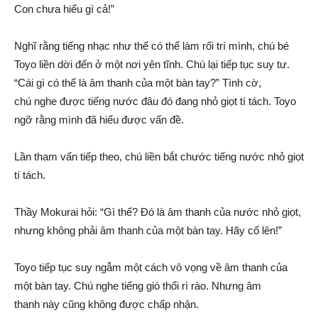
Con chưa hiểu gì cả!”
Nghĩ rằng tiếng nhạc như thế có thể làm rối trí mình, chú bé
Toyo liền dời đến ở một nơi yên tĩnh. Chú lại
tiếp tục
suy tư.
“Cái gì có thể là
âm thanh
của một bàn tay?”
Tình cờ
,
chú
nghe được
tiếng nước
đâu đó
đang nhỏ giọt tí tách. Toyo
ngỡ rằng mình đã hiểu được
vấn đề
.
Lần
tham vấn
tiếp theo
, chú liền bắt chước tiếng nước nhỏ giọt
tí tách.
Thầy Mokurai hỏi: “Gì thế? Đó là
âm thanh
của nước nhỏ giọt,
nhưng không phải
âm thanh
của một bàn tay. Hãy cố lên!”
Toyo
tiếp tục
suy ngẫm một cách
vô vọng
về
âm thanh
của
một bàn tay. Chú nghe
tiếng gió
thổi
rì rào
. Nhưng
âm
thanh
này cũng không được
chấp nhận
.