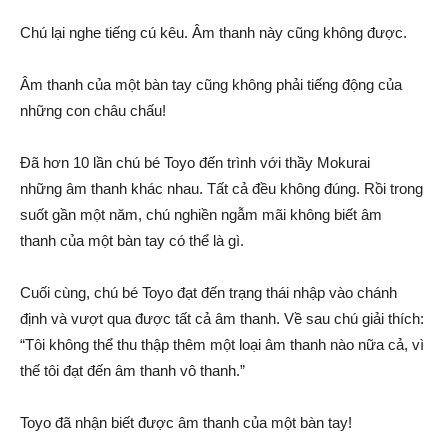
Chú lại nghe tiếng cú kêu.
Âm thanh
này cũng không được.
Âm thanh
của một bàn tay cũng không phải
tiếng động
của
những con châu chấu!
Đã hơn 10 lần chú bé Toyo đến trình với thầy Mokurai
những
âm thanh
khác nhau. Tất cả đều không đúng. Rồi
trong
suốt
gần một năm, chú
nghiền ngẫm
mãi không biết
âm
thanh
của một bàn tay có thể là gì.
Cuối cùng
, chú bé Toyo
đạt đến
trạng thái
nhập vào
chánh
định
và
vượt qua
được tất cả
âm thanh
. Về sau
chú giải
thích:
“Tôi không thể thu thập thêm một loại
âm thanh
nào nữa cả, vì
thế tôi
đạt đến
âm thanh
vô thanh
.”
Toyo đã
nhận biết
được
âm thanh
của một bàn tay!