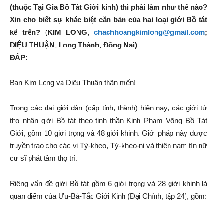
(thuộc Tại Gia Bồ Tát Giới kinh) thì phải làm như thế nào?
Xin cho biết sự khác biệt căn bản của hai loại giới Bồ tát
kể trên? (KIM LONG,
chachhoangkimlong@gmail.com
;
DIỆU THUẬN, Long Thành, Đồng Nai)
ĐÁP:
Bạn Kim Long và Diệu Thuận thân mến!
Trong các đại giới đàn (cấp tỉnh, thành) hiện nay, các giới tử
thọ nhận giới Bồ tát theo tinh thần Kinh Phạm Võng Bồ Tát
Giới, gồm 10 giới trọng và 48 giới khinh. Giới pháp này được
truyền trao cho các vị Tỳ-kheo, Tỳ-kheo-ni và thiện nam tín nữ
cư sĩ phát tâm thọ trì.
Riêng vấn đề giới Bồ tát gồm 6 giới trọng và 28 giới khinh là
quan điểm của Ưu-Bà-Tắc Giới Kinh (Đại Chính, tập 24), gồm: