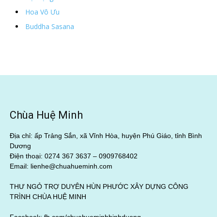
Hoa Vô Ưu
Buddha Sasana
Chùa Huệ Minh
Địa chỉ: ấp Trảng Sắn, xã Vĩnh Hòa, huyện Phú Giáo, tỉnh Bình
Dương
Điện thoại: 0274 367 3637 –
0909768402
Email: lienhe@chuahueminh.com
THƯ NGỎ TRỢ DUYÊN HÙN PHƯỚC XÂY DỰNG CÔNG
TRÌNH CHÙA HUỆ MINH
Facebook:
fb.com/chuahueminhbinhduong