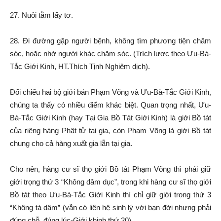
27. Nuôi tằm lấy tơ.
28. Đi đường gặp người bệnh, không tìm phương tiện chăm
sóc, hoặc nhờ người khác chăm sóc. (Trích lược theo Ưu-Bà-
Tắc Giới Kinh, HT.Thích Tịnh Nghiêm dịch).
Đối chiếu hai bộ giới bản Phạm Võng và Ưu-Bà-Tắc Giới Kinh,
chúng ta thấy có nhiều điểm khác biệt. Quan trọng nhất, Ưu-
Bà-Tắc Giới Kinh (hay Tại Gia Bồ Tát Giới Kinh) là giới Bồ tát
của riêng hàng Phật tử tại gia, còn Phạm Võng là giới Bồ tát
chung cho cả hàng xuất gia lẫn tại gia.
Cho nên, hàng cư sĩ thọ giới Bồ tát Phạm Võng thì phải giữ
giới trọng thứ 3 “Không dâm dục”, trong khi hàng cư sĩ thọ giới
Bồ tát theo Ưu-Bà-Tắc Giới Kinh thì chỉ giữ giới trọng thứ 3
“Không tà dâm” (vẫn có liên hệ sinh lý với bạn đời nhưng phải
đúng chỗ, đúng lúc-Giới khinh thứ 20).