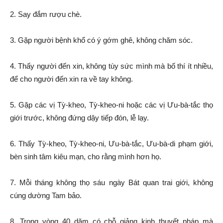
2. Say đắm rượu chè.
3. Gặp người bệnh khổ có ý gớm ghê, không chăm sóc.
4. Thấy người đến xin, không tùy sức mình mà bố thí ít nhiều,
để cho người đến xin ra về tay không.
5. Gặp các vị Tỳ-kheo, Tỳ-kheo-ni hoặc các vị Ưu-bà-tắc thọ
giới trước, không đứng dậy tiếp đón, lễ lạy.
6. Thấy Tỳ-kheo, Tỳ-kheo-ni, Ưu-bà-tắc, Ưu-bà-di phạm giới,
bèn sinh tâm kiêu mạn, cho rằng mình hơn họ.
7. Mỗi tháng không thọ sáu ngày Bát quan trai giới, không
cúng dường Tam bảo.
8. Trong vòng 40 dặm có chỗ giảng kinh thuyết pháp mà