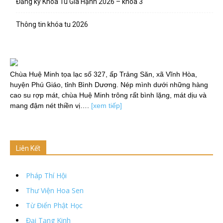
Đăng ký Khóa Tu Gia Hạnh 2026 – khóa 3
Thông tin khóa tu 2026
Chùa Huệ Minh tọa lạc số 327, ấp Trảng Săn, xã Vĩnh Hòa,
huyện Phú Giáo, tỉnh Bình Dương. Nép mình dưới những hàng
cao su rợp mát, chùa Huệ Minh trông rất bình lặng, mát dịu và
mang đậm nét thiền vị….
[xem tiếp]
Liên Kết
Pháp Thí Hội
Thư Viện Hoa Sen
Từ Điển Phật Học
Đại Tạng Kinh