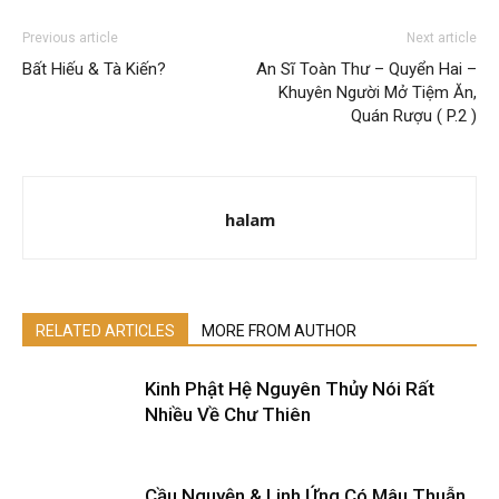
Previous article
Next article
Bất Hiếu & Tà Kiến?
An Sĩ Toàn Thư – Quyển Hai –
Khuyên Người Mở Tiệm Ăn,
Quán Rượu ( P.2 )
halam
RELATED ARTICLES
MORE FROM AUTHOR
Kinh Phật Hệ Nguyên Thủy Nói Rất
Nhiều Về Chư Thiên
Cầu Nguyện & Linh Ứng Có Mâu Thuẫn