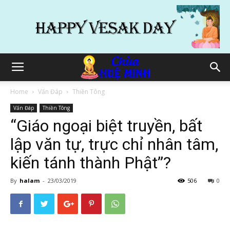
Home
Vấn Đáp
Thiền Tông
Vấn Đáp
Thiền Tông
“Giáo ngoại biệt truyền, bất
lập văn tự, trực chỉ nhân tâm,
kiến tánh thành Phật”?
By
halam
-
23/03/2019
506
0