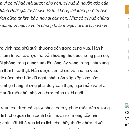
h vi có trí huệ mà được; cho nên, trí huệ là nguồn gốc của
ành Phật giải thoát sinh tử thì không thể không có trí huệ.
 gian cũng từ làm bậy, ngu si gây nên. Nhờ có trí huệ chúng
đáng. Vì ngu si vô tri chúng ta làm việc sai trái là hành vi
ng vinh hoa phú quý, thường đến trong cung vua. Hắn hi
 tâm trí và sức lực mà vẫn hưởng thụ cuộc sống giàu có;
ỗi phòng trong cung vua đều lộng lẫy sang trọng, thật sung
n thành sự thật. Hắn được làm chức vụ hầu hạ vua.
ễ dàng như hắn đã nghĩ, phải luôn sắp xếp long bào,
c nhẹ nhàng nhưng phải để ý cẩn thận, ngăn nắp và phải
sơ suất một chút nhà vua bực mình thì bị đuổi.
vua treo dưới cái giá y phục, đem y phục móc trên vương
Ch
ạ lịnh cho quân lính đánh bốn mươi roi, mông của hắn
Vĩ
ịu nổi. Nhà vua lại ra lịnh cho thầy thuốc chữa trị vết
mi