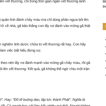
ên vết thương, chỉ trong thời gian ngắn vết thương lành
Mi
th
bị quân lính đánh chảy máu mà chỉ dùng phân ngựa bôi lên
Trở về nhà, gã bảo thằng con lấy roi đánh vào mông gã thật
 nghiệm linh dược chữa trị vết thương rất hay. Con hãy
làm việc bất hiếu đừng sợ.
 theo nên lấy roi đánh mạnh vào mông gã chảy máu, rồi gã
i lên vết thương. Kết quả, gã không thể ngờ chịu một trận
”. Hay: “Đồ tể buông dao, lập tức thành Phật”. Nghĩa là
ời tốt. Có người học chỉ làm bấy nhiêu mà thôi. Người không