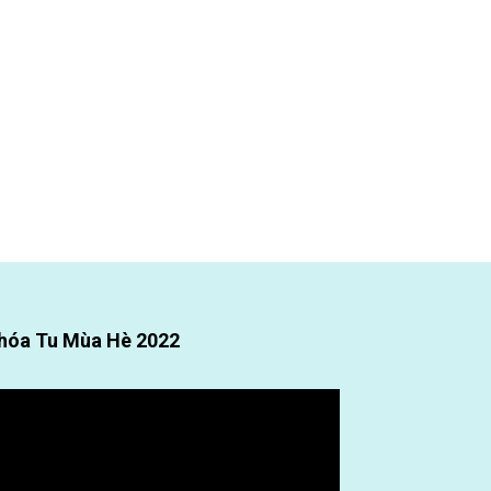
hóa Tu Mùa Hè 2022
ình
ơi
deo