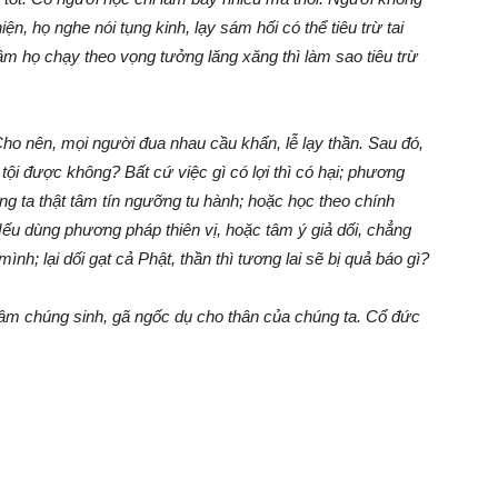
n, họ nghe nói tụng kinh, lạy sám hối có thể tiêu trừ tai
âm họ chạy theo vọng tưởng lăng xăng thì làm sao tiêu trừ
Cho nên, mọi người đua nhau cầu khẩn, lễ lạy thần. Sau đó,
tội được không? Bất cứ việc gì có lợi thì có hại; phương
úng ta thật tâm tín ngưỡng tu hành; hoặc học theo chính
. Nếu dùng phương pháp thiên vị, hoặc tâm ý giả dối, chẳng
h; lại dối gạt cả Phật, thần thì tương lai sẽ bị quả báo gì?
tâm chúng sinh, gã ngốc dụ cho thân của chúng ta. Cổ đức