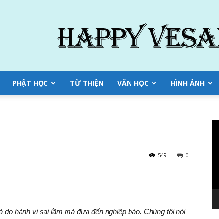
PHẬT HỌC
TỪ THIỆN
VĂN HỌC
HÌNH ẢNH
Tr
ch
Vi
549
0
à do hành vi sai lầm mà đưa đến nghiệp báo. Chúng tôi nói