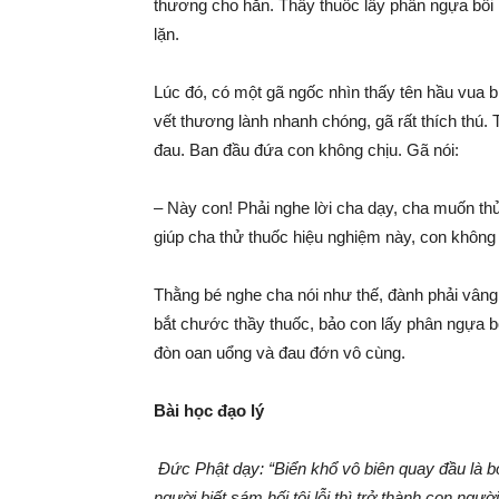
thương cho hắn. Thầy thuốc lấy phân ngựa bôi l
lặn.
Lúc đó, có một gã ngốc nhìn thấy tên hầu vua 
vết thương lành nhanh chóng, gã rất thích thú. 
đau. Ban đầu đứa con không chịu. Gã nói:
– Này con! Phải nghe lời cha dạy, cha muốn thử
giúp cha thử thuốc hiệu nghiệm này, con không 
Thằng bé nghe cha nói như thế, đành phải vâng
bắt chước thầy thuốc, bảo con lấy phân ngựa bô
đòn oan uổng và đau đớn vô cùng.
Bài học đạo lý
Đức Phật dạy: “Biển khổ vô biên quay đầu là bờ
người biết sám hối tội lỗi thì trở thành con ngư