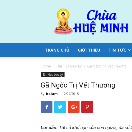
Chùa
Huệ
Minh
TRANG CHỦ
GIỚI THIỆU
TIN TỨC
Home
Bài Học Đạo Lý
Gã Ngốc Trị Vết Thương
Bài Học Đạo Lý
Gã Ngốc Trị Vết Thương
By
halam
-
12/07/2015
Lời dẫn:
Tất cả khổ nạn của con người, đa số l