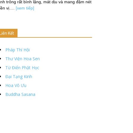
nh trông rất bình lặng, mát dịu và mang đậm nét
iền vị….
[xem tiếp]
Liên Kết
Pháp Thí Hội
Thư Viện Hoa Sen
Từ Điển Phật Học
Đại Tạng Kinh
Hoa Vô Ưu
Buddha Sasana