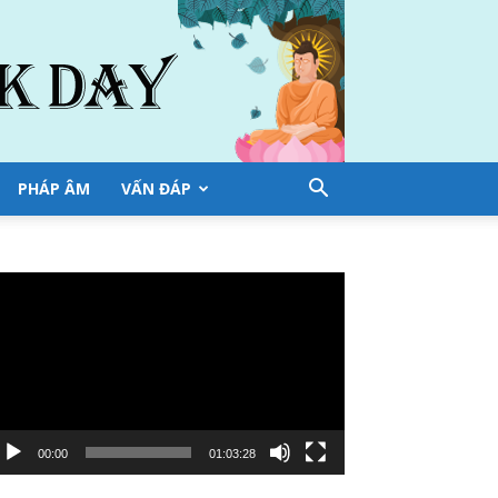
PHÁP ÂM
VẤN ĐÁP
ình
ơi
deo
00:00
01:03:28