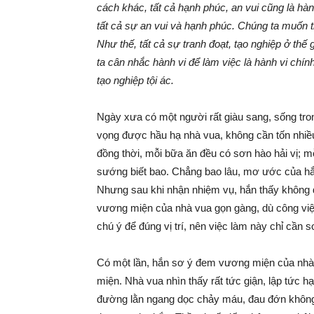
cách khác, tất cả hạnh phúc, an vui cũng là hàn
tất cả sự an vui và hạnh phúc. Chúng ta muốn th
Như thế, tất cả sự tranh đoạt, tạo nghiệp ở thế
ta cân nhắc hành vi để làm việc là hành vi chính 
tạo nghiệp tội ác.
Ngày xưa có một người rất giàu sang, sống tro
vọng được hầu hạ nhà vua, không cần tốn nhiều
đồng thời, mỗi bữa ăn đều có sơn hào hải vị; m
sướng biết bao. Chẳng bao lâu, mơ ước của hắ
Nhưng sau khi nhận nhiệm vụ, hắn thấy không d
vương miện của nhà vua gọn gàng, dù công việ
chú ý để đúng vị trí, nên việc làm này chỉ cần 
Có một lần, hắn sơ ý đem vương miện của nhà 
miện. Nhà vua nhìn thấy rất tức giận, lập tức h
đường lằn ngang dọc chảy máu, đau đớn không ch