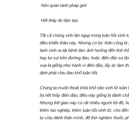
Nên quán tánh pháp giới
Hết thảy do tâm tạo.
Tất cả chúng sinh lặn ngụp trong luân hồi sinh
điều khiển thân này. Nhưng có lúc thân cũng bị 
lạnh sinh ra tật bệnh làm ảnh hưởng đến tinh thầ
hay lui sụt trên đường đạo, hoặc điên đảo sa đọ
vua là giống như hành vi điên đảo, lấy ác làm thi
định phải chịu đau khổ luân hồi.
Chúng ta muốn thoát khỏi khổ não sinh tử luân h
lìa hết thảy điên đảo; điều này giống bị đánh c
Nhưng thế gian này có rất nhiều người hồ đồ, h
thêm tạo nghiệp, thêm luân hồi sinh tử, cho đế
tự chịu đánh thân mình, để thử nghiệm thuốc 