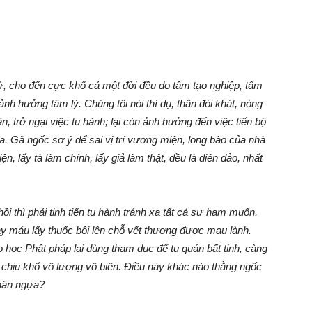
 tử, cho đến cực khổ cả một đời đều do tâm tạo nghiệp, tâm
ảnh hưởng tâm lý. Chúng tôi nói thí dụ, thân đói khát, nóng
n, trở ngại việc tu hành; lại còn ảnh hưởng đến việc tiến bộ
a. Gã ngốc sơ ý để sai vị trí vương miện, long bào của nhà
ện, lấy tà làm chính, lấy giả làm thật, đều là điên đảo, nhất
ồi thì phải tinh tiến tu hành tránh xa tất cả sự ham muốn,
hảy máu lấy thuốc bôi lên chỗ vết thương được mau lành.
ọ học Phật pháp lại dùng tham dục để tu quán bất tịnh, càng
n chịu khổ vô lượng vô biên. Điều này khác nào thằng ngốc
phân ngựa?