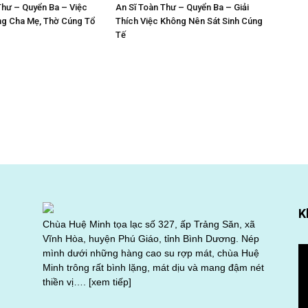
Thư – Quyển Ba – Việc
An Sĩ Toàn Thư – Quyển Ba – Giải
g Cha Mẹ, Thờ Cúng Tổ
Thích Việc Không Nên Sát Sinh Cúng
Tế
K
Chùa Huệ Minh tọa lạc số 327, ấp Trảng Săn, xã
Vĩnh Hòa, huyện Phú Giáo, tỉnh Bình Dương. Nép
Tr
mình dưới những hàng cao su rợp mát, chùa Huệ
ch
Minh trông rất bình lặng, mát dịu và mang đậm nét
Vi
thiền vị….
[xem tiếp]