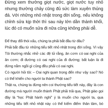
Đừng xem thường giọt nước, giọt nước tuy nhỏ
nhưng thường chảy cũng đủ sức làm xuyên thủng
đá. Với những nhỏ nhặt trong đời sống, nếu không
chỉnh sửa kịp thời thì sau này lớn dần thành khối,
lúc đó có muốn sửa đi nữa cũng không phải dễ.
Để thay đổi thói xấu, chúng ta phải bắt đầu từ đâu?
Phải bắt đầu từ những tiểu tiết nhỏ nhặt trong đời sống. Vì vậy
Tôi thường nhắc nhở các đệ tử rằng, ăn cơm có oai nghi của
ăn cơm; đi đường có oai nghi của đi đường; bất luận là đi
đứng nằm ngồi gì cũng đều phải có oai nghi.
Có người hỏi tôi: – Oai nghi quan trọng đến như vậy sao? Nó
có thể khiến cho người ta thành Phật sao?
Thật ra, chúng ta đừng nên coi thường tiểu tiết này, đây là con
đường mà người muốn thành Phật phải trải qua, Phật giáo gọi
đây là “học Phật hành nghi” ý là muốn cho người ta, qua
những tiểu tiết nhỏ nhặt này có thể kiểm điểm thân tâm, bó