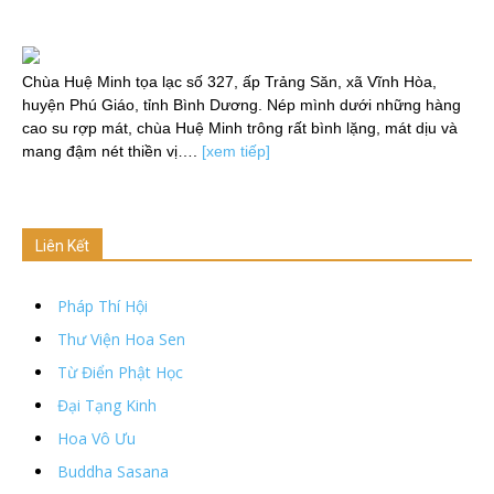
Chùa Huệ Minh tọa lạc số 327, ấp Trảng Săn, xã Vĩnh Hòa,
huyện Phú Giáo, tỉnh Bình Dương. Nép mình dưới những hàng
cao su rợp mát, chùa Huệ Minh trông rất bình lặng, mát dịu và
mang đậm nét thiền vị….
[xem tiếp]
Liên Kết
Pháp Thí Hội
Thư Viện Hoa Sen
Từ Điển Phật Học
Đại Tạng Kinh
Hoa Vô Ưu
Buddha Sasana