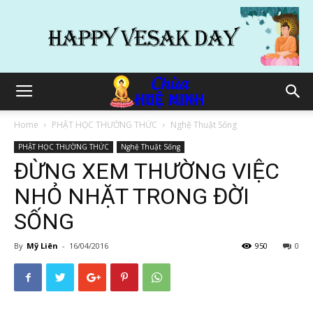
Home
PHẬT HỌC THƯỜNG THỨC
Nghệ Thuật Sống
PHẬT HỌC THƯỜNG THỨC
Nghệ Thuật Sống
ĐỪNG XEM THƯỜNG VIỆC
NHỎ NHẶT TRONG ĐỜI
SỐNG
By
Mỹ Liên
-
16/04/2016
950
0