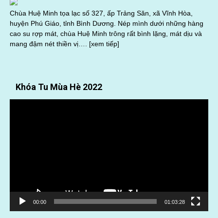
Chùa Huệ Minh tọa lạc số 327, ấp Trảng Săn, xã Vĩnh Hòa,
huyện Phú Giáo, tỉnh Bình Dương. Nép mình dưới những hàng
cao su rợp mát, chùa Huệ Minh trông rất bình lặng, mát dịu và
mang đậm nét thiền vị….
[xem tiếp]
Khóa Tu Mùa Hè 2022
Trình
chơi
Video
00:00
01:03:28