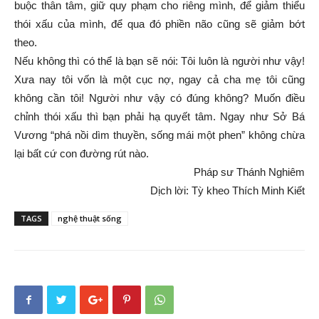
buộc thân tâm, giữ quy phạm cho riêng mình, để giảm thiểu
thói xấu của mình, để qua đó phiền não cũng sẽ giảm bớt
theo.
Nếu không thì có thể là bạn sẽ nói: Tôi luôn là người như vậy!
Xưa nay tôi vốn là một cục nợ, ngay cả cha mẹ tôi cũng
không cần tôi! Người như vậy có đúng không? Muốn điều
chỉnh thói xấu thì bạn phải hạ quyết tâm. Ngay như Sở Bá
Vương “phá nồi dìm thuyền, sống mái một phen” không chừa
lại bất cứ con đường rút nào.
Pháp sư Thánh Nghiêm
Dịch lời: Tỳ kheo Thích Minh Kiết
TAGS
nghệ thuật sống