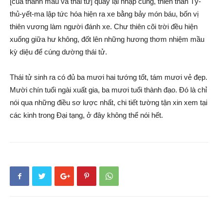
[của thánh mẫu và thái tử] quay lại nhập cung, thiên thần Tỳ-
thủ-yết-ma lập tức hóa hiện ra xe bằng bảy món báu, bốn vị
thiên vương làm người đánh xe. Chư thiên cõi trời đều hiện
xuống giữa hư không, đốt lên những hương thơm nhiệm mầu
kỳ diệu để cúng dường thái tử.
Thái tử sinh ra có đủ ba mươi hai tướng tốt, tám mươi vẻ đẹp.
Mười chín tuổi ngài xuất gia, ba mươi tuổi thành đạo. Đó là chỉ
nói qua những điều sơ lược nhất, chi tiết tường tận xin xem tại
các kinh trong Đại tạng, ở đây không thể nói hết.