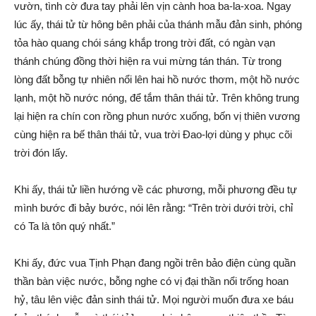
vườn, tình cờ đưa tay phải lên vịn cành hoa ba-la-xoa. Ngay
lúc ấy, thái tử từ hông bên phải của thánh mẫu đản sinh, phóng
tỏa hào quang chói sáng khắp trong trời đất, có ngàn vạn
thánh chúng đồng thời hiện ra vui mừng tán thán. Từ trong
lòng đất bỗng tự nhiên nổi lên hai hồ nước thơm, một hồ nước
lạnh, một hồ nước nóng, để tắm thân thái tử. Trên không trung
lại hiện ra chín con rồng phun nước xuống, bốn vị thiên vương
cùng hiện ra bế thân thái tử, vua trời Đao-lợi dùng y phục cõi
trời đón lấy.
Khi ấy, thái tử liền hướng về các phương, mỗi phương đều tự
mình bước đi bảy bước, nói lên rằng: “Trên trời dưới trời, chỉ
có Ta là tôn quý nhất.”
Khi ấy, đức vua Tịnh Phạn đang ngồi trên bảo điện cùng quần
thần bàn việc nước, bỗng nghe có vị đại thần nổi trống hoan
hỷ, tâu lên việc đản sinh thái tử. Mọi người muốn đưa xe báu