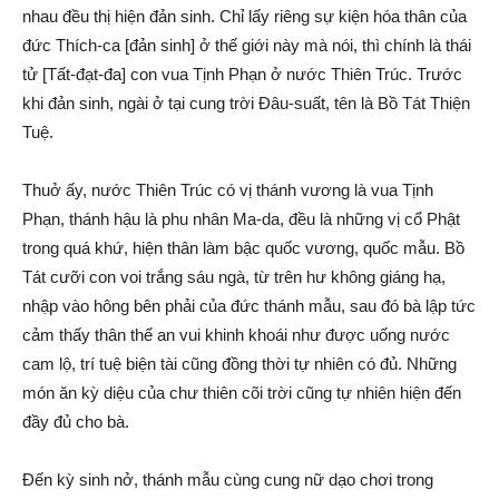
nhau đều thị hiện đản sinh. Chỉ lấy riêng sự kiện hóa thân của
đức Thích-ca [đản sinh] ở thế giới này mà nói, thì chính là thái
tử [Tất-đạt-đa] con vua Tịnh Phạn ở nước Thiên Trúc. Trước
khi đản sinh, ngài ở tại cung trời Đâu-suất, tên là Bồ Tát Thiện
Tuệ.
Thuở ấy, nước Thiên Trúc có vị thánh vương là vua Tịnh
Phạn, thánh hậu là phu nhân Ma-da, đều là những vị cổ Phật
trong quá khứ, hiện thân làm bậc quốc vương, quốc mẫu. Bồ
Tát cưỡi con voi trắng sáu ngà, từ trên hư không giáng hạ,
nhập vào hông bên phải của đức thánh mẫu, sau đó bà lập tức
cảm thấy thân thể an vui khinh khoái như được uống nước
cam lộ, trí tuệ biện tài cũng đồng thời tự nhiên có đủ. Những
món ăn kỳ diệu của chư thiên cõi trời cũng tự nhiên hiện đến
đầy đủ cho bà.
Đến kỳ sinh nở, thánh mẫu cùng cung nữ dạo chơi trong