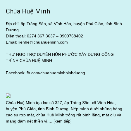
Chùa Huệ Minh
Địa chỉ: ấp Trảng Sắn, xã Vĩnh Hòa, huyện Phú Giáo, tỉnh Bình
Dương
Điện thoại: 0274 367 3637 –
0909768402
Email: lienhe@chuahueminh.com
THƯ NGỎ TRỢ DUYÊN HÙN PHƯỚC XÂY DỰNG CÔNG
TRÌNH CHÙA HUỆ MINH
Facebook:
fb.com/chuahueminhbinhduong
Chùa Huệ Minh tọa lạc số 327, ấp Trảng Săn, xã Vĩnh Hòa,
huyện Phú Giáo, tỉnh Bình Dương. Nép mình dưới những hàng
cao su rợp mát, chùa Huệ Minh trông rất bình lặng, mát dịu và
mang đậm nét thiền vị….
[xem tiếp]