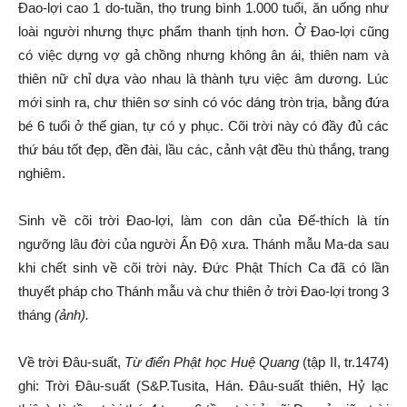
Đao-lợi cao 1 do-tuần, thọ trung bình 1.000 tuổi, ăn uống như
loài người nhưng thực phẩm thanh tịnh hơn. Ở Đao-lợi cũng
có việc dựng vợ gả chồng nhưng không ân ái, thiên nam và
thiên nữ chỉ dựa vào nhau là thành tựu việc âm dương. Lúc
mới sinh ra, chư thiên sơ sinh có vóc dáng tròn trịa, bằng đứa
bé 6 tuổi ở thế gian, tự có y phục. Cõi trời này có đầy đủ các
thứ báu tốt đẹp, đền đài, lầu các, cảnh vật đều thù thắng, trang
nghiêm.
Sinh về cõi trời Đao-lợi, làm con dân của Đế-thích là tín
ngưỡng lâu đời của người Ấn Độ xưa. Thánh mẫu Ma-da sau
khi chết sinh về cõi trời này. Đức Phật Thích Ca đã có lần
thuyết pháp cho Thánh mẫu và chư thiên ở trời Đao-lợi trong 3
tháng
(ảnh).
Về trời Đâu-suất,
Từ điển
Phật học Huệ Quang
(tập II, tr.1474)
ghi: Trời Đâu-suất (S&P.Tusita, Hán. Đâu-suất thiên, Hỷ lạc