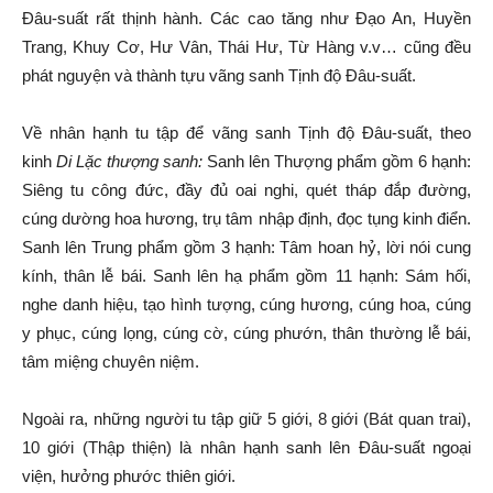
Đâu-suất rất thịnh hành. Các cao tăng như Đạo An, Huyền
Trang, Khuy Cơ, Hư Vân, Thái Hư, Từ Hàng v.v… cũng đều
phát nguyện và thành tựu vãng sanh Tịnh độ Đâu-suất.
Về nhân hạnh tu tập để vãng sanh Tịnh độ Đâu-suất, theo
kinh
Di Lặc thượng sanh:
Sanh lên Thượng phẩm gồm 6 hạnh:
Siêng tu công đức, đầy đủ oai nghi, quét tháp đắp đường,
cúng dường hoa hương, trụ tâm nhập định, đọc tụng kinh điển.
Sanh lên Trung phẩm gồm 3 hạnh: Tâm hoan hỷ, lời nói cung
kính, thân lễ bái. Sanh lên hạ phẩm gồm 11 hạnh: Sám hối,
nghe danh hiệu, tạo hình tượng, cúng hương, cúng hoa, cúng
y phục, cúng lọng, cúng cờ, cúng phướn, thân thường lễ bái,
tâm miệng chuyên niệm.
Ngoài ra, những người tu tập giữ 5 giới, 8 giới (Bát quan trai),
10 giới (Thập thiện) là nhân hạnh sanh lên Đâu-suất ngoại
viện, hưởng phước thiên giới.