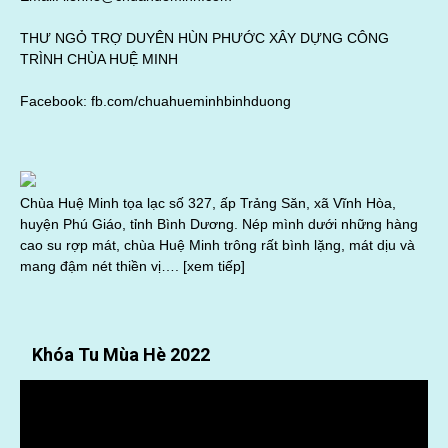
THƯ NGỎ TRỢ DUYÊN HÙN PHƯỚC XÂY DỰNG CÔNG
TRÌNH CHÙA HUỆ MINH
Facebook:
fb.com/chuahueminhbinhduong
Chùa Huệ Minh tọa lạc số 327, ấp Trảng Săn, xã Vĩnh Hòa,
huyện Phú Giáo, tỉnh Bình Dương. Nép mình dưới những hàng
cao su rợp mát, chùa Huệ Minh trông rất bình lặng, mát dịu và
mang đậm nét thiền vị….
[xem tiếp]
Khóa Tu Mùa Hè 2022
Trình
chơi
Video