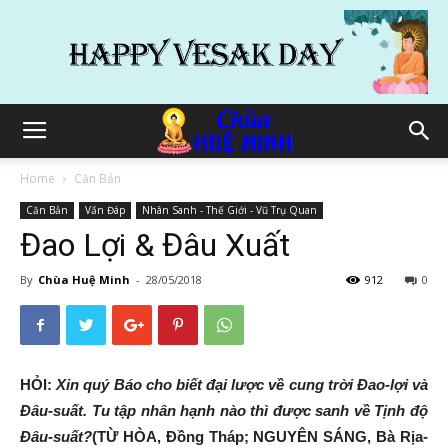
Home
Căn Bản
Căn Bản
Vấn Đáp
Nhân Sanh - Thế Giới - Vũ Trụ Quan
Đao Lợi & Đâu Xuất
By
Chùa Huệ Minh
-
28/05/2018
912
0
HỎI:
Xin quý Báo cho biết đại lược về cung trời Đao-lợi và
Đâu-suất. Tu tập nhân hạnh nào thì được sanh về Tịnh độ
Đâu-suất?
(TỪ HÒA, Đồng Tháp; NGUYÊN SÁNG, Bà Rịa-