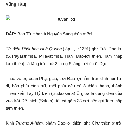
Vũng Tàu).
ĐÁP:
Bạn Từ Hòa và Nguyên Sáng thân mến!
Từ điển Phật học Huệ Quang
(tập II, tr.1391) ghi: Trời Đao-lợi
(S.Trayastrimsa, P.Tavatimsa, Hán. Đao-lợi thiên, Tam thập
tam thiên), là tầng trời thứ 2 trong 6 tầng trời ở cõi Dục.
Theo vũ trụ quan Phật giáo, trời Đao-lợi nằm trên đỉnh núi Tu-
di, bốn phía đỉnh núi, mỗi phía đều có 8 thiên thành, thành
Thiện kiến hay Hỷ kiến (Sudassana) ở giữa là cung điện của
vua trời Đế-thích (Sakka), tất cả gồm 33 nơi nên gọi Tam thập
tam thiên.
Kinh
Trường A-hàm,
phẩm Đao-lợi thiên, ghi: Chư thiên ở trời