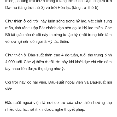
thiên), là tầng trời thứ 4 trong 6 tầng trời ở cõi Dục, ở giữa trời
Dạ-ma (tầng trời thứ 3) và trời Hóa lạc (tầng trời thứ 5).
Chư thiên ở cõi trời này luôn sống trong hỷ lạc, vật chất sung
mãn, tinh tấn tu tập Bát chánh đạo nên gọi là Hỷ lạc thiên. Các
Bồ tát giáo hóa ở cõi này thường tu tập hỷ (một trong bốn tâm
vô lượng) nên còn gọi là Hỷ túc thiên.
Chư thiên ở Đâu-suất thân cao 4 do-tuần, tuổi thọ trung bình
4.000 tuổi. Các vị thiên ở cõi trời này khi khởi dục chỉ cần nắm
tay nhau liền được thọ dụng như ý.
Cõi trời này có hai viện, Đâu-suất ngoại viện và Đâu-suất nội
viện.
Đâu-suất ngoại viện là nơi cư trú của chư thiên hưởng thọ
nhiều dục lạc, rất ít khi được nghe thuyết pháp.