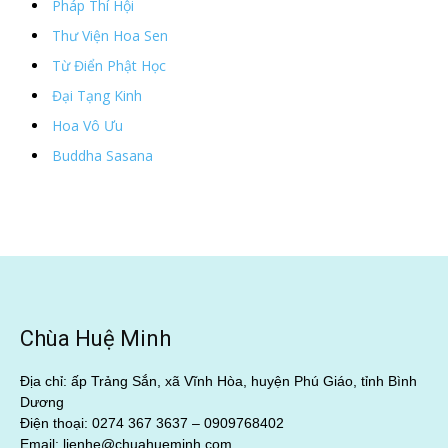
Pháp Thí Hội
Thư Viện Hoa Sen
Từ Điển Phật Học
Đại Tạng Kinh
Hoa Vô Ưu
Buddha Sasana
Chùa Huệ Minh
Địa chỉ: ấp Trảng Sắn, xã Vĩnh Hòa, huyện Phú Giáo, tỉnh Bình
Dương
Điện thoại: 0274 367 3637 –
0909768402
Email: lienhe@chuahueminh.com