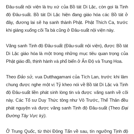
Đâu-suất nội viện là trụ xứ của Bồ tát Di Lặc, còn gọi là Tịnh
độ Đâu-suất. Bồ tát Di Lặc hiện đang giáo hóa các Bồ tát ở
đây, đương lai sẽ hạ sanh thành Phật. Phật Thích Ca, trước
khi giáng xuống cõi Ta bà cũng ở Đâu-suất nội viện này.
Vãng sanh Tịnh độ Đâu-suất (Đâu-suất nội viện), được Bồ tát
Di Lặc giáo hóa là một trong những mục tiêu quan trọng của
Phật giáo đồ, thịnh hành và phổ biến ở Ấn Độ và Trung Hoa.
Theo
Đảo sử,
vua Dutthagamani của Tích Lan, trước khi lâm
chung được nghe một vị Tỷ kheo nói về Bồ tát Di Lặc và Tịnh
độ Đâu-suất liền phát sinh lòng tin và được vãng sanh về cõi
này. Các Tổ sư Duy Thức tông như Vô Trước, Thế Thân đều
phát nguyện và được vãng sanh Tịnh độ Đâu-suất (Theo
Đại
Đường Tây Vực ký).
Ở Trung Quốc, từ thời Đông Tấn về sau, tín ngưỡng Tịnh độ