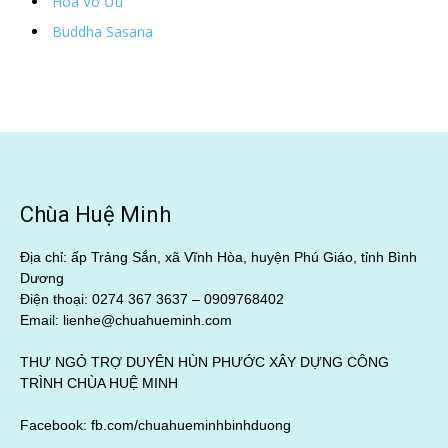
Hoa Vô Ưu
Buddha Sasana
Chùa Huệ Minh
Địa chỉ: ấp Trảng Sắn, xã Vĩnh Hòa, huyện Phú Giáo, tỉnh Bình
Dương
Điện thoại: 0274 367 3637 –
0909768402
Email: lienhe@chuahueminh.com
THƯ NGỎ TRỢ DUYÊN HÙN PHƯỚC XÂY DỰNG CÔNG
TRÌNH CHÙA HUỆ MINH
Facebook:
fb.com/chuahueminhbinhduong