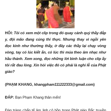
HỎI:
Tôi có xem một clip trong đó quay cảnh quý thầy đắp
y, đội mão đang cúng thí thực. Nhưng thay vì ngồi yên
đọc kinh như thường thấy, ở đây các thầy lại chạy vòng
vòng, tay có lúc kiết ấn, có lúc thì múa theo âm nhạc như
hầu thánh. Xem xong, đọc những lời bình luận cho clip ấy
tôi rất đau lòng. Xin hỏi việc đó có phải là nghi lễ của Phật
giáo?
(PHẠM KHANG, khangpham111222333@gmail.com)
ĐÁP:
Bạn Phạm Khang thân mến!
Đàn tràng chẩn tế âm linh cô hồn trong Phật giáo Bắc truyền