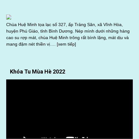
Chùa Huệ Minh tọa lạc số 327, ấp Trảng Săn, xã Vĩnh Hòa,
huyện Phú Giáo, tỉnh Bình Dương. Nép mình dưới những hàng
cao su rợp mát, chùa Huệ Minh trông rất bình lặng, mát dịu và
mang đậm nét thiền vị….
[xem tiếp]
Khóa Tu Mùa Hè 2022
Trình
chơi
Video