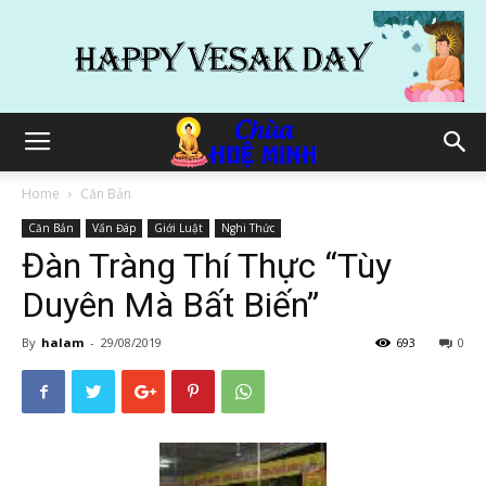
Home
Căn Bản
Căn Bản
Vấn Đáp
Giới Luật
Nghi Thức
Đàn Tràng Thí Thực “Tùy
Duyên Mà Bất Biến”
By
halam
-
29/08/2019
693
0