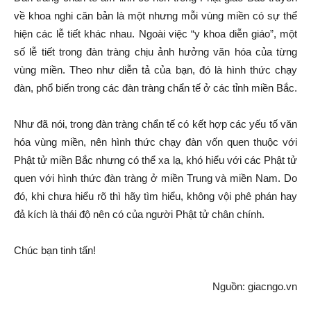
về khoa nghi căn bản là một nhưng mỗi vùng miền có sự thể
hiện các lễ tiết khác nhau. Ngoài việc “y khoa diễn giáo”, một
số lễ tiết trong đàn tràng chịu ảnh hưởng văn hóa của từng
vùng miền. Theo như diễn tả của bạn, đó là hình thức chạy
đàn, phổ biến trong các đàn tràng chẩn tế ở các tỉnh miền Bắc.
Như đã nói, trong đàn tràng chẩn tế có kết hợp các yếu tố văn
hóa vùng miền, nên hình thức chạy đàn vốn quen thuộc với
Phật tử miền Bắc nhưng có thể xa lạ, khó hiểu với các Phật tử
quen với hình thức đàn tràng ở miền Trung và miền Nam. Do
đó, khi chưa hiểu rõ thì hãy tìm hiểu, không vội phê phán hay
đả kích là thái độ nên có của người Phật tử chân chính.
Chúc bạn tinh tấn!
Nguồn: giacngo.vn