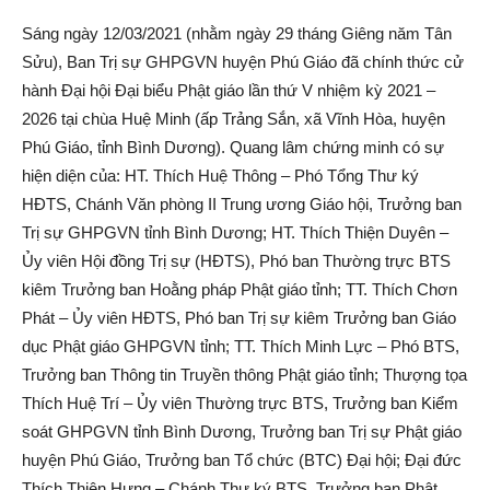
Sáng ngày 12/03/2021 (nhằm ngày 29 tháng Giêng năm Tân
Sửu), Ban Trị sự GHPGVN huyện Phú Giáo đã chính thức cử
hành Đại hội Đại biểu Phật giáo lần thứ V nhiệm kỳ 2021 –
2026 tại chùa Huệ Minh (ấp Trảng Sắn, xã Vĩnh Hòa, huyện
Phú Giáo, tỉnh Bình Dương). Quang lâm chứng minh có sự
hiện diện của: HT. Thích Huệ Thông – Phó Tổng Thư ký
HĐTS, Chánh Văn phòng II Trung ương Giáo hội, Trưởng ban
Trị sự GHPGVN tỉnh Bình Dương; HT. Thích Thiện Duyên –
Ủy viên Hội đồng Trị sự (HĐTS), Phó ban Thường trực BTS
kiêm Trưởng ban Hoằng pháp Phật giáo tỉnh; TT. Thích Chơn
Phát – Ủy viên HĐTS, Phó ban Trị sự kiêm Trưởng ban Giáo
dục Phật giáo GHPGVN tỉnh; TT. Thích Minh Lực – Phó BTS,
Trưởng ban Thông tin Truyền thông Phật giáo tỉnh; Thượng tọa
Thích Huệ Trí – Ủy viên Thường trực BTS, Trưởng ban Kiểm
soát GHPGVN tỉnh Bình Dương, Trưởng ban Trị sự Phật giáo
huyện Phú Giáo, Trưởng ban Tổ chức (BTC) Đại hội; Đại đức
Thích Thiện Hưng – Chánh Thư ký BTS, Trưởng ban Phật