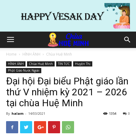
Home
HÌNH ẢNH
Chùa Huệ Minh
HÌNH ẢNH
Chùa Huệ Minh
TIN TỨC
Huyện Thị
Phật Giáo Nước Ngoài
Đại hội Đại biểu Phật giáo lần
thứ V nhiệm kỳ 2021 – 2026
tại chùa Huệ Minh
By
halam
-
14/03/2021
1354
0