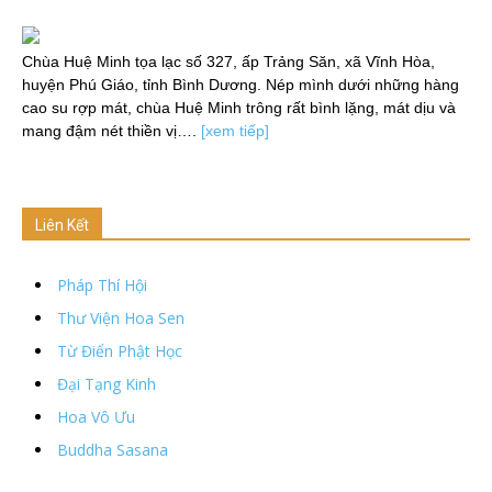
Chùa Huệ Minh tọa lạc số 327, ấp Trảng Săn, xã Vĩnh Hòa,
huyện Phú Giáo, tỉnh Bình Dương. Nép mình dưới những hàng
cao su rợp mát, chùa Huệ Minh trông rất bình lặng, mát dịu và
mang đậm nét thiền vị….
[xem tiếp]
Liên Kết
Pháp Thí Hội
Thư Viện Hoa Sen
Từ Điển Phật Học
Đại Tạng Kinh
Hoa Vô Ưu
Buddha Sasana