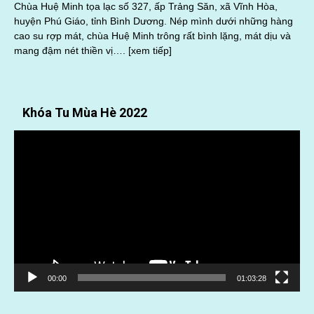
Chùa Huệ Minh tọa lạc số 327, ấp Trảng Săn, xã Vĩnh Hòa,
huyện Phú Giáo, tỉnh Bình Dương. Nép mình dưới những hàng
cao su rợp mát, chùa Huệ Minh trông rất bình lặng, mát dịu và
mang đậm nét thiền vị….
[xem tiếp]
Khóa Tu Mùa Hè 2022
Trình
chơi
Video
00:00
01:03:28