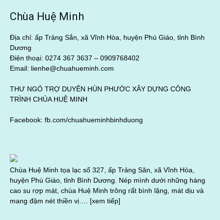
Chùa Huệ Minh
Địa chỉ: ấp Trảng Sắn, xã Vĩnh Hòa, huyện Phú Giáo, tỉnh Bình
Dương
Điện thoại: 0274 367 3637 –
0909768402
Email: lienhe@chuahueminh.com
THƯ NGỎ TRỢ DUYÊN HÙN PHƯỚC XÂY DỰNG CÔNG
TRÌNH CHÙA HUỆ MINH
Facebook:
fb.com/chuahueminhbinhduong
Chùa Huệ Minh tọa lạc số 327, ấp Trảng Săn, xã Vĩnh Hòa,
huyện Phú Giáo, tỉnh Bình Dương. Nép mình dưới những hàng
cao su rợp mát, chùa Huệ Minh trông rất bình lặng, mát dịu và
mang đậm nét thiền vị….
[xem tiếp]