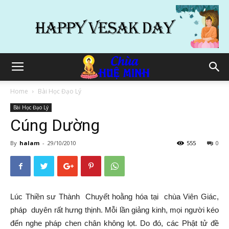
Home
Bài Học Đạo Lý
Bài Học Đạo Lý
Cúng Dường
By
halam
-
29/10/2010
555
0
Lúc Thiền sư Thành Chuyết hoằng hóa tại chùa Viên Giác,
pháp duyên rất hưng thịnh. Mỗi lần giảng kinh, mọi người kéo
đến nghe pháp chen chân không lọt. Do đó, các Phật tử đề