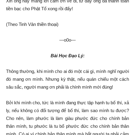
Xin ông hãy mang lời cảm ơn về đi, từ đây ông đã thanh toán
tiền bạc cho Phật Tổ xong rồi đấy!
(Theo Tinh Vân thiền thoại)
—o0o—
Bài Học Đạo Lý:
Thông thường, khi mình cho ai đó một cái gì, mình nghĩ người
đó mang ơn mình. Nhưng kỳ thật, nếu quán chiếu một cách
sâu sắc, người mang ơn phải là chính mình mới đúng!
Bởi khi mình cho, tức là mình đang thực tập hạnh tu bố thí, xả
ly, nếu không có đối tượng để bố thí, làm sao mình tu được?
Cho nên, làm phước là làm giàu phước đức cho chính bản
thân mình, tu phước là tu bổ phước đức cho chính bản thân
mình. Có ai vì chính bản thân mình mà bắt người ta phải cảm