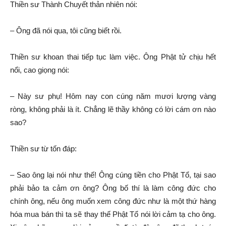
Thiền sư Thành Chuyết thản nhiên nói:
– Ông đã nói qua, tôi cũng biết rồi.
Thiền sư khoan thai tiếp tục làm việc. Ông Phật tử chịu hết
nổi, cao giọng nói:
– Này sư phụ! Hôm nay con cúng năm mươi lượng vàng
ròng, không phải là ít. Chẳng lẽ thầy không có lời cám ơn nào
sao?
Thiền sư từ tốn đáp:
– Sao ông lại nói như thế! Ông cúng tiền cho Phật Tổ, tại sao
phải bảo ta cảm ơn ông? Ông bố thí là làm công đức cho
chính ông, nếu ông muốn xem công đức như là một thứ hàng
hóa mua bán thì ta sẽ thay thế Phật Tổ nói lời cảm tạ cho ông.