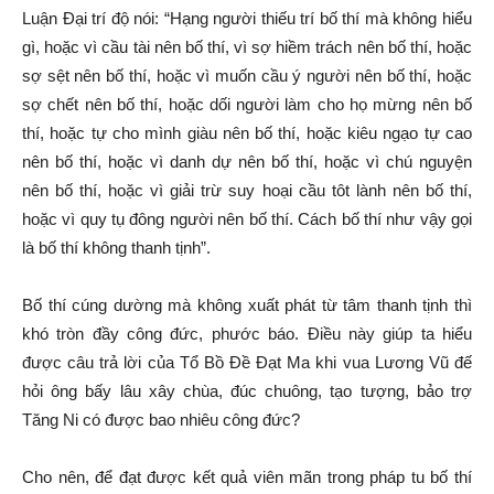
Luận Đại trí độ nói: “Hạng người thiếu trí bố thí mà không hiểu
gì, hoặc vì cầu tài nên bố thí, vì sợ hiềm trách nên bố thí, hoặc
sợ sệt nên bố thí, hoặc vì muốn cầu ý người nên bố thí, hoặc
sợ chết nên bố thí, hoặc dối người làm cho họ mừng nên bố
thí, hoặc tự cho mình giàu nên bố thí, hoặc kiêu ngạo tự cao
nên bố thí, hoặc vì danh dự nên bố thí, hoặc vì chú nguyện
nên bố thí, hoặc vì giải trừ suy hoại cầu tôt lành nên bố thí,
hoặc vì quy tụ đông người nên bố thí. Cách bố thí như vậy gọi
là bố thí không thanh tịnh”.
Bố thí cúng dường mà không xuất phát từ tâm thanh tịnh thì
khó tròn đầy công đức, phước báo. Điều này giúp ta hiểu
được câu trả lời của Tổ Bồ Đề Đạt Ma khi vua Lương Vũ đế
hỏi ông bấy lâu xây chùa, đúc chuông, tạo tượng, bảo trợ
Tăng Ni có được bao nhiêu công đức?
Cho nên, để đạt được kết quả viên mãn trong pháp tu bố thí