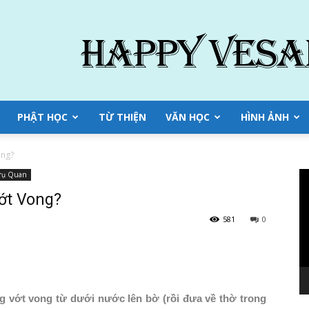
PHẬT HỌC
TỪ THIỆN
VĂN HỌC
HÌNH ẢNH
ong?
Tr
Trụ Quan
ch
ớt Vong?
Vi
581
0
g vớt vong từ dưới nước lên bờ (rồi đưa về thờ trong