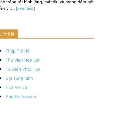
nh trông rất bình lặng, mát dịu và mang đậm nét
iền vị….
[xem tiếp]
Liên Kết
Pháp Thí Hội
Thư Viện Hoa Sen
Từ Điển Phật Học
Đại Tạng Kinh
Hoa Vô Ưu
Buddha Sasana