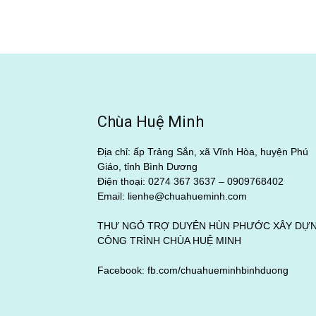
Chùa Huệ Minh
Địa chỉ: ấp Trảng Sắn, xã Vĩnh Hòa, huyện Phú
Giáo, tỉnh Bình Dương
Điện thoại: 0274 367 3637 –
0909768402
Email: lienhe@chuahueminh.com
THƯ NGỎ TRỢ DUYÊN HÙN PHƯỚC XÂY DỰ
CÔNG TRÌNH CHÙA HUỆ MINH
Facebook:
fb.com/chuahueminhbinhduong