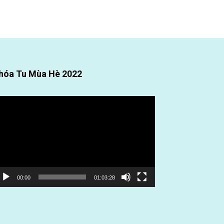
hóa Tu Mùa Hè 2022
ình
ơi
deo
00:00
01:03:28