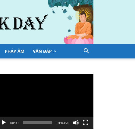
PHÁP ÂM
VẤN ĐÁP
ình
ơi
deo
00:00
01:03:28