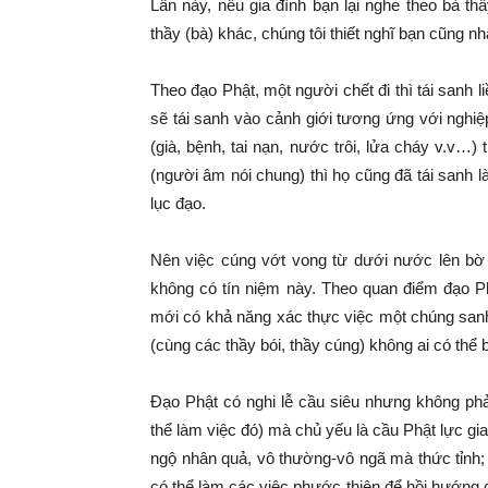
Lần này, nếu gia đình bạn lại nghe theo bà t
thầy (bà) khác, chúng tôi thiết nghĩ bạn cũng 
Theo đạo Phật, một người chết đi thì tái sanh li
sẽ tái sanh vào cảnh giới tương ứng với nghi
(già, bệnh, tai nạn, nước trôi, lửa cháy v.v…)
(người âm nói chung) thì họ cũng đã tái sanh 
lục đạo.
Nên việc cúng vớt vong từ dưới nước lên bờ (
không có tín niệm này. Theo quan điểm đạo Ph
mới có khả năng xác thực việc một chúng san
(cùng các thầy bói, thầy cúng) không ai có thể 
Đạo Phật có nghi lễ cầu siêu nhưng không phả
thể làm việc đó) mà chủ yếu là cầu Phật lực gia 
ngộ nhân quả, vô thường-vô ngã mà thức tỉnh; 
có thể làm các việc phước thiện để hồi hướng 