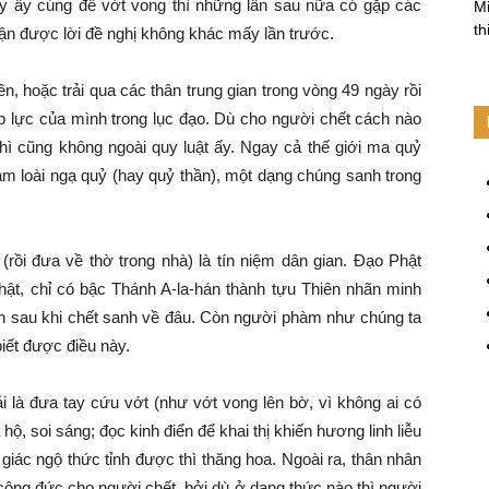
hầy ấy cúng để vớt vong thì những lần sau nữa có gặp các
Mi
th
nhận được lời đề nghị không khác mấy lần trước.
ền, hoặc trải qua các thân trung gian trong vòng 49 ngày rồi
ệp lực của mình trong lục đạo. Dù cho người chết cách nào
 thì cũng không ngoài quy luật ấy. Ngay cả thế giới ma quỷ
làm loài ngạ quỷ (hay quỷ thần), một dạng chúng sanh trong
rồi đưa về thờ trong nhà) là tín niệm dân gian. Đạo Phật
ật, chỉ có bậc Thánh A-la-hán thành tựu Thiên nhãn minh
h sau khi chết sanh về đâu. Còn người phàm như chúng ta
biết được điều này.
i là đưa tay cứu vớt (như vớt vong lên bờ, vì không ai có
hộ, soi sáng; đọc kinh điển để khai thị khiến hương linh liễu
giác ngộ thức tỉnh được thì thăng hoa. Ngoài ra, thân nhân
công đức cho người chết, bởi dù ở dạng thức nào thì người