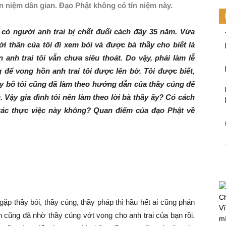
tín niệm dân gian. Đạo Phật không có tín niệm này.
 có người anh trai bị chết đuối cách đây 35 năm. Vừa
i thân của tôi đi xem bói và được bà thầy cho biết là
 anh trai tôi vẫn chưa siêu thoát. Do vậy, phải làm lễ
 để vong hồn anh trai tôi được lên bờ. Tôi được biết,
y bố tôi cũng đã làm theo hướng dẫn của thầy cúng để
. Vậy gia đình tôi nên làm theo lời bà thầy ấy? Có cách
xác thực việc này không? Quan điểm của đạo Phật về
Ch
ặp thầy bói, thầy cúng, thầy pháp thì hầu hết ai cũng phán
Vĩ
 cũng đã nhờ thầy cúng vớt vong cho anh trai của bạn rồi.
mi