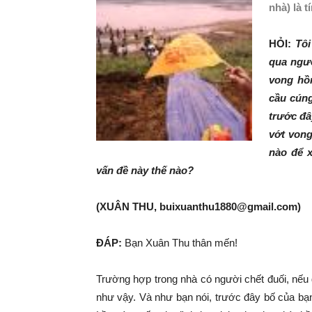
nhà) là 
HỎI
:
Tôi
qua ngườ
vong hồn
cầu cúng
trước đâ
vớt vong
nào để 
vấn đề này thế nào?
(XUÂN THU, buixuanthu1880@gmail.com)
ĐÁP
:
Bạn Xuân Thu thân mến!
Trường hợp trong nhà có người chết đuối, nếu g
như vậy. Và như bạn nói, trước đây bố của bạn