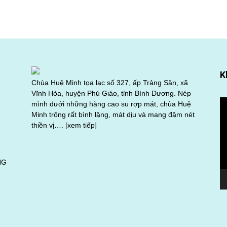
K
Chùa Huệ Minh tọa lạc số 327, ấp Trảng Săn, xã
Vĩnh Hòa, huyện Phú Giáo, tỉnh Bình Dương. Nép
Tr
mình dưới những hàng cao su rợp mát, chùa Huệ
ch
Minh trông rất bình lặng, mát dịu và mang đậm nét
Vi
thiền vị….
[xem tiếp]
NG