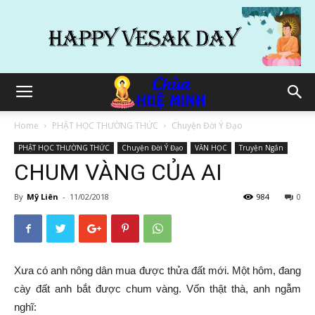
Home
PHẬT HỌC THƯỜNG THỨC
Chuyện Đời Ý Đạo
PHẬT HỌC THƯỜNG THỨC
Chuyện Đời Ý Đạo
VĂN HỌC
Truyện Ngắn
CHUM VÀNG CỦA AI
By
Mỹ Liên
-
11/02/2018
984
0
Xưa có anh nông dân mua được thửa đất mới. Một hôm, đang
cày đất anh bắt được chum vàng. Vốn thật th
à, anh ngẫm
nghĩ: