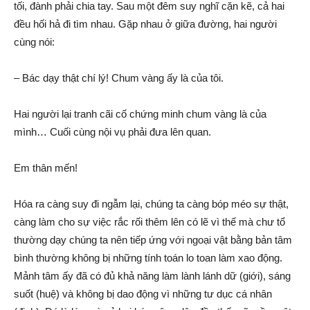
tối, đành phải chia tay. Sau một đêm suy nghĩ cặn kẽ, cả hai
đều hối hả đi tìm nhau. Gặp nhau ở giữa đường, hai người
cùng nói:
– Bác dạy thật chí lý! Chum vàng ấy là của tôi.
Hai người lại tranh cãi cố chứng minh chum vàng là của
mình… Cuối cùng nội vụ phải đưa lên quan.
Em thân mến!
Hóa ra càng suy đi ngẫm lại, chúng ta càng bóp méo sự thật,
càng làm cho sự việc rắc rối thêm lên có lẽ vì thế mà chư tổ
thường dạy chúng ta nên tiếp ứng với ngoại vật bằng bản tâm
bình thường không bị những tính toán lo toan làm xao động.
Mảnh tâm ấy đã có đủ khả năng làm lành lánh dữ (giới), sáng
suốt (huệ) và không bị dao động vì những tư dục cá nhân