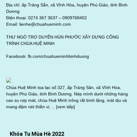
Địa chỉ: ấp Trảng Sắn, xã Vĩnh Hòa, huyện Phú Giáo, tỉnh Bình
Dương
Điện thoại: 0274 367 3637 –
0909768402
Email: lienhe@chuahueminh.com
THƯ NGỎ TRỢ DUYÊN HÙN PHƯỚC XÂY DỰNG CÔNG
TRÌNH CHÙA HUỆ MINH
Facebook:
fb.com/chuahueminhbinhduong
Chùa Huệ Minh tọa lạc số 327, ấp Trảng Săn, xã Vĩnh Hòa,
huyện Phú Giáo, tỉnh Bình Dương. Nép mình dưới những hàng
cao su rợp mát, chùa Huệ Minh trông rất bình lặng, mát dịu và
mang đậm nét thiền vị….
[xem tiếp]
Khóa Tu Mùa Hè 2022