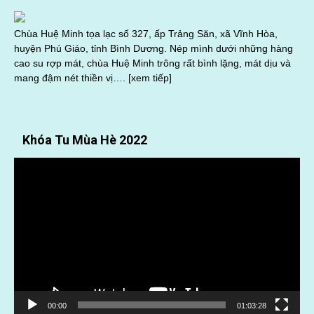
Chùa Huệ Minh tọa lạc số 327, ấp Trảng Săn, xã Vĩnh Hòa,
huyện Phú Giáo, tỉnh Bình Dương. Nép mình dưới những hàng
cao su rợp mát, chùa Huệ Minh trông rất bình lặng, mát dịu và
mang đậm nét thiền vị….
[xem tiếp]
Khóa Tu Mùa Hè 2022
Trình
chơi
Video
00:00
01:03:28