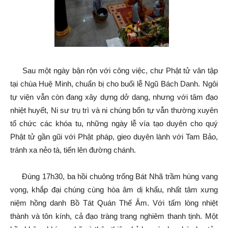
Sau một ngày bận rộn với công việc, chư Phật tử vân tập
tại chùa Huệ Minh, chuẩn bị cho buổi lễ Ngũ Bách Danh. Ngôi
tự viện vẫn còn đang xây dựng dở dang, nhưng với tâm đạo
nhiệt huyết, Ni sư trụ trì và ni chúng bổn tự vẫn thường xuyên
tổ chức các khóa tu, những ngày lễ vía tạo duyên cho quý
Phật tử gần gũi với Phật pháp, gieo duyên lành với Tam Bảo,
tránh xa nẻo tà, tiến lên đường chánh.
Đúng 17h30, ba hồi chuông trống Bát Nhã trầm hùng vang
vọng, khắp đại chúng cùng hòa âm dị khẩu, nhất tâm xưng
niệm hồng danh Bồ Tát Quán Thế Âm. Với tấm lòng nhiệt
thành và tôn kính, cả đạo tràng trang nghiêm thanh tịnh. Một