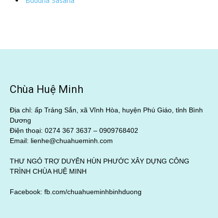
Buddha Sasana
Chùa Huệ Minh
Địa chỉ: ấp Trảng Sắn, xã Vĩnh Hòa, huyện Phú Giáo, tỉnh Bình
Dương
Điện thoại: 0274 367 3637 –
0909768402
Email: lienhe@chuahueminh.com
THƯ NGỎ TRỢ DUYÊN HÙN PHƯỚC XÂY DỰNG CÔNG
TRÌNH CHÙA HUỆ MINH
Facebook:
fb.com/chuahueminhbinhduong