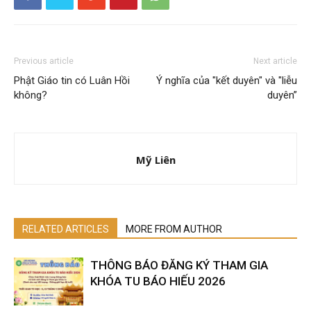
Previous article
Next article
Phật Giáo tin có Luân Hồi
Ý nghĩa của "kết duyên" và "liễu
không?
duyên”
Mỹ Liên
RELATED ARTICLES
MORE FROM AUTHOR
THÔNG BÁO ĐĂNG KÝ THAM GIA
KHÓA TU BÁO HIẾU 2026