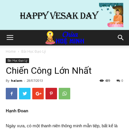
Home
Bài Học Đạo Lý
Bài Học Đạo Lý
Chiến Công Lớn Nhất
By
halam
-
28/07/2013
489
0
Hạnh Đoan
Ngày xưa, có một thanh niên thông minh mẫn tiệp, bất kể là