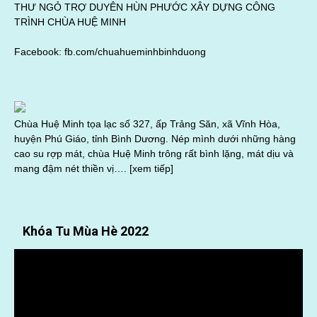
THƯ NGỎ TRỢ DUYÊN HÙN PHƯỚC XÂY DỰNG CÔNG
TRÌNH CHÙA HUỆ MINH
Facebook:
fb.com/chuahueminhbinhduong
Chùa Huệ Minh tọa lạc số 327, ấp Trảng Săn, xã Vĩnh Hòa,
huyện Phú Giáo, tỉnh Bình Dương. Nép mình dưới những hàng
cao su rợp mát, chùa Huệ Minh trông rất bình lặng, mát dịu và
mang đậm nét thiền vị….
[xem tiếp]
Khóa Tu Mùa Hè 2022
Trình
chơi
Video