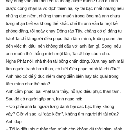
này dùng vào đâu nếu chưa thắng được mình? Cho dù anh
được công nhận là vô địch thiên hạ, kỳ tài bậc nhất nhưng nếu
những dục niệm, những tham muốn trong lòng mà anh chưa
từng nhận biết và không thể khắc chế thì anh vẫn là một kẻ
phóng đãng, tối ngày chạy Đông rảo Tây, chẳng có gì đáng tự
hào! Ta chỉ là người điều phục thân tâm mình, không quan tâm
đến việc thi đấu, nên không thi đấu với anh làm gì. Song, nếu
anh muốn thử thắng mình một lần, Ta sẽ bày cách cho.
Nghe Phật nói, nhà thiên tài bỗng chấn động. Xưa nay anh mãi
tìm người tranh hơn thua, có biết điều phục mình là chi đâu?
Anh nào có để ý dục niệm đang diễn biến hay tác quái trong
tâm mình như thế nào?
Anh cảm phục, bái Phật làm thầy, nỗ lực điều phục thân tâm.
Sau đó có người gặp anh, kinh ngạc hỏi:
– Có phải anh là người từng đánh bại các bậc thầy không
vậy? Giờ vì sao lại “gác kiếm”, không tìm người thi tài nữa?
Anh đáp:
– Tôi lo điều phục thân tâm mình còn không đủ thời gian, rảnh