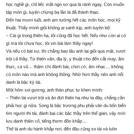
học nghề gì, chỉ liếc mắt ngó sơ qua là rành ngay. Còn muốn
tập môn gì, luyện chừng ba lần là đã thành thạo.
Đến hai mươi tuổi, anh am tường hết các môn học, mọi kỹ
thuật. Thấy mình giỏi không ai sánh kịp, anh tuyên bố:
– Cái gì trong thiên hạ, tôi cũng đã học hết. Nếu như còn ai có
gì mà tôi chưa học, tôi xin bái làm thầy ngay!
Và nếu có bái sư, thì chẳng bao lâu anh lại giỏi qua mặt, vượt
trội cả thầy. Từ thiên văn, địa lý, y thuật cho đến cắt may, ẩm
thực, ca vũ… thậm chí đánh bài, chơi cờ, âm nhạc… không
có môn nào mà anh không thông. Nhờ hơn thầy nên anh nổi
danh là bậc kỳ tài.
Một hôm soi gương, anh thán phục tự khen mình:
– Thiên tài vượt trội và ăn đứt thiên hạ như ta đây, chẳng cần
phải học gì nữa. Song là bậc trượng phu phải vân du bốn biển
tìm người thi tài, đánh bại các bậc thầy trên thế gian, vậy mới
lưu danh thiên cổ, tiếng thơm đồn khắp…
Thế là anh du hành khắp nơi, đến đâu cũng so tài và luôn