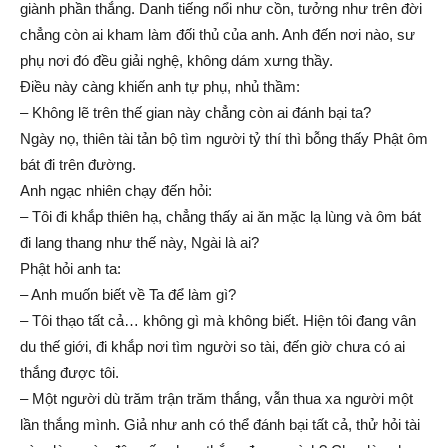
giành phần thắng. Danh tiếng nổi như cồn, tưởng như trên đời
chẳng còn ai kham làm đối thủ của anh. Anh đến nơi nào, sư
phụ nơi đó đều giải nghệ, không dám xưng thầy.
Điều này càng khiến anh tự phụ, nhủ thầm:
– Không lẽ trên thế gian này chẳng còn ai đánh bại ta?
Ngày nọ, thiên tài tản bộ tìm người tỷ thí thì bỗng thấy Phật ôm
bát đi trên đường.
Anh ngạc nhiên chạy đến hỏi:
– Tôi đi khắp thiên hạ, chẳng thấy ai ăn mặc lạ lùng và ôm bát
đi lang thang như thế này, Ngài là ai?
Phật hỏi anh ta:
– Anh muốn biết về Ta để làm gì?
– Tôi thạo tất cả… không gì mà không biết. Hiện tôi đang vân
du thế giới, đi khắp nơi tìm người so tài, đến giờ chưa có ai
thắng được tôi.
– Một người dù trăm trận trăm thắng, vẫn thua xa người một
lần thắng mình. Giả như anh có thể đánh bại tất cả, thử hỏi tài