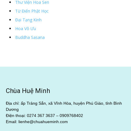
Thư Viện Hoa Sen
Từ Điển Phật Học
Đại Tạng Kinh
Hoa Vô Ưu
Buddha Sasana
Chùa Huệ Minh
Địa chỉ: ấp Trảng Sắn, xã Vĩnh Hòa, huyện Phú Giáo, tỉnh Bình
Dương
Điện thoại: 0274 367 3637 –
0909768402
Email: lienhe@chuahueminh.com