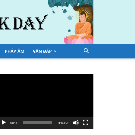
PHÁP ÂM
VẤN ĐÁP
ình
ơi
deo
00:00
01:03:28