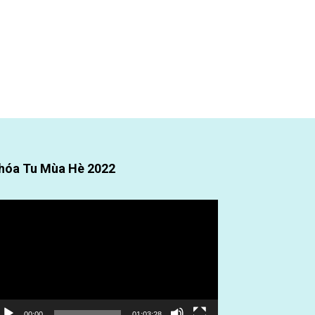
hóa Tu Mùa Hè 2022
ình
ơi
deo
00:00
01:03:28