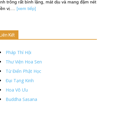
nh trông rất bình lặng, mát dịu và mang đậm nét
iền vị….
[xem tiếp]
Liên Kết
Pháp Thí Hội
Thư Viện Hoa Sen
Từ Điển Phật Học
Đại Tạng Kinh
Hoa Vô Ưu
Buddha Sasana