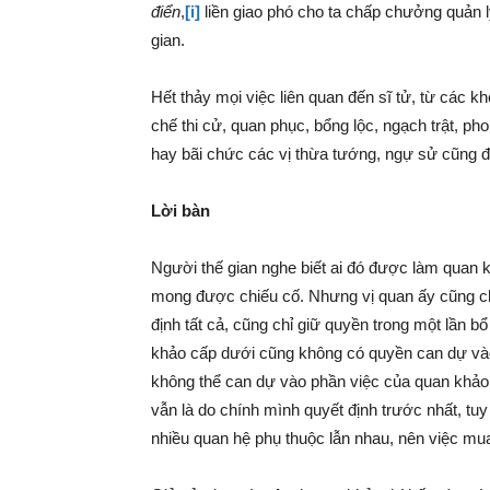
điển
,
[i]
liền giao phó cho ta chấp chưởng quản l
gian.
Hết thảy mọi việc liên quan đến sĩ tử, từ các k
chế thi cử, quan phục, bổng lộc, ngạch trật, ph
hay bãi chức các vị thừa tướng, ngự sử cũng 
Lời bàn
Người thế gian nghe biết ai đó được làm quan k
mong được chiếu cố. Nhưng vị quan ấy cũng c
định tất cả, cũng chỉ giữ quyền trong một lần 
khảo cấp dưới cũng không có quyền can dự vào 
không thể can dự vào phần việc của quan khảo 
vẫn là do chính mình quyết định trước nhất, 
nhiều quan hệ phụ thuộc lẫn nhau, nên việc mua 