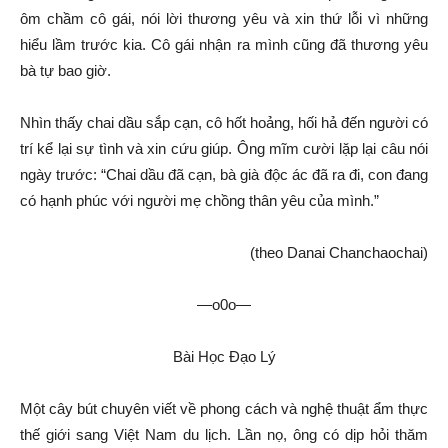
ôm chầm cô gái, nói lời thương yêu và xin thứ lỗi vì những
hiểu lầm trước kia. Cô gái nhận ra mình cũng đã thương yêu
bà tự bao giờ.
Nhìn thấy chai dầu sắp cạn, cô hốt hoảng, hối hả đến người có
trí kể lại sự tình và xin cứu giúp. Ông mĩm cười lặp lại câu nói
ngày trước: “Chai dầu đã cạn, bà già độc ác đã ra đi, con đang
có hạnh phúc với người mẹ chồng thân yêu của mình.”
(theo Danai Chanchaochai)
—o0o—
Bài Học Đạo Lý
Một cây bút chuyên viết về phong cách và nghệ thuật ẩm thực
thế giới sang Việt Nam du lịch. Lần nọ, ông có dịp hỏi thăm