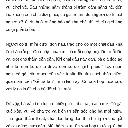
vui chơi về. Sau những năm tháng bị trầm cảm nặng nề, đến
lúc không còn chịu đựng nổi, cô gái trẻ tìm đến người có trí uất
nghẹn kể lể và buột miệng bảo nếu bà chết thì cô cũng chẳng
có gì phải buồn.
Người có trí mỉm cười đôn hậu, trao cho cô một chai dầu khá
lớn bảo rằ̀ng: “Con hãy thoa xức bà mỗi ngày một lần, mỗi lần
vài giọt cho thấm dần dần. Khi chai dầu này cạn, bà già độc ác
như lời con kể sẽ ra đi và con sẽ có hạnh phúc.” Tuy ngần
ngừ, cô gái vẫn mang dầu về và bắt đầu tìm cách thân thiện,
quan tâm đến “kẻ tra tấn” mình lâu nay. Cô xoa bóp thoa xức
với lý do là để cho bà đỡ nhức mỏi.
Dù vậy, bà vẫn tiếp tục có những lời mỉa mai, xách mé. Cô gái
xuề xòa, vui vẽ pha trò và kiên trì săn sóc cho bà mỗi ngày.
Thời gian thắm thoát, chai dầu lưng dần thì những lời cáu gắt
vô ơn cũng thưa dần. Một hôm, sau lần xoa bóp thường lệ, bà