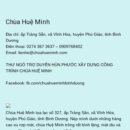
Chùa Huệ Minh
Địa chỉ: ấp Trảng Sắn, xã Vĩnh Hòa, huyện Phú Giáo, tỉnh Bình
Dương
Điện thoại: 0274 367 3637 –
0909768402
Email: lienhe@chuahueminh.com
THƯ NGỎ TRỢ DUYÊN HÙN PHƯỚC XÂY DỰNG CÔNG
TRÌNH CHÙA HUỆ MINH
Facebook:
fb.com/chuahueminhbinhduong
Chùa Huệ Minh tọa lạc số 327, ấp Trảng Săn, xã Vĩnh Hòa,
huyện Phú Giáo, tỉnh Bình Dương. Nép mình dưới những hàng
cao su rợp mát, chùa Huệ Minh trông rất bình lặng, mát dịu và