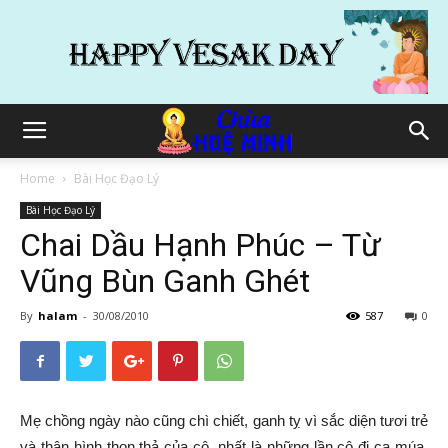
Home
Bài Học Đạo Lý
Bài Học Đạo Lý
Chai Dầu Hạnh Phúc – Từ
Vũng Bùn Ganh Ghét
By
halam
-
30/08/2010
587
0
Mẹ chồng ngày nào cũng chì chiết, ganh tỵ vì sắc diện tươi trẻ
và thân hình thon thả của cô, nhất là những lần cô đi ca múa,