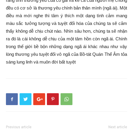
rằng tình thương yêu của cô gái và kể cả của người mẹ chồng
đều có cơ sở là thương yêu chính bản thân mình (ngã ái). Một
điều mà mới nghe thì tâm ý thích một dạng tình cảm mang
màu sắc tưởng tượng và tuyệt đối hóa của chúng ta sẽ cảm
thấy không dễ chịu chút nào. Nhìn sâu hơn, chúng ta sẽ nhận
ra đó là cái không dễ chịu của một tâm hồn còn ngã ái. Chính
trong thế giới bề bộn những dạng ngã ái khác nhau như vậy
lòng thương yêu tuyệt đối vô ngã của Bồ-tát Quán Thế Âm tỏa
sáng lung linh và muôn đời bất tuyệt
Previous article
Next article