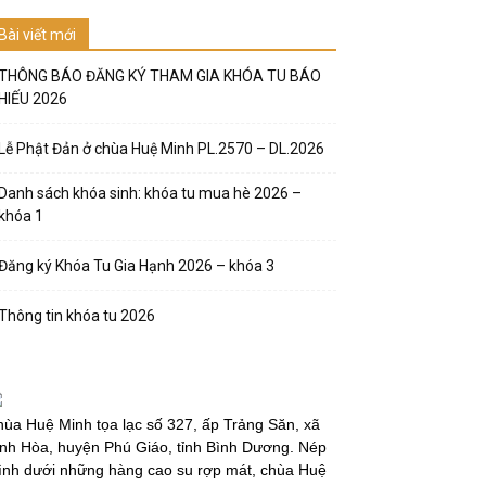
Bài viết mới
THÔNG BÁO ĐĂNG KÝ THAM GIA KHÓA TU BÁO
HIẾU 2026
Lễ Phật Đản ở chùa Huệ Minh PL.2570 – DL.2026
Danh sách khóa sinh: khóa tu mua hè 2026 –
khóa 1
Đăng ký Khóa Tu Gia Hạnh 2026 – khóa 3
Thông tin khóa tu 2026
ùa Huệ Minh tọa lạc số 327, ấp Trảng Săn, xã
nh Hòa, huyện Phú Giáo, tỉnh Bình Dương. Nép
̀nh dưới những hàng cao su rợp mát, chùa Huệ