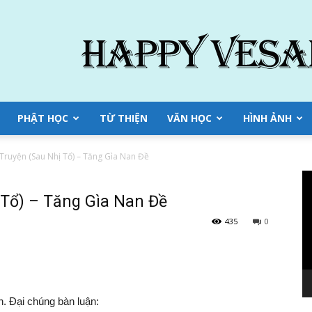
PHẬT HỌC
TỪ THIỆN
VĂN HỌC
HÌNH ẢNH
Truyện (Sau Nhị Tổ) – Tăng Gìa Nan Đề
Tr
ch
 Tổ) – Tăng Gìa Nan Đề
Vi
435
0
h.
Đại chúng
bàn luận
: