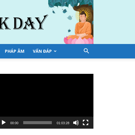
PHÁP ÂM
VẤN ĐÁP
ình
ơi
deo
00:00
01:03:28