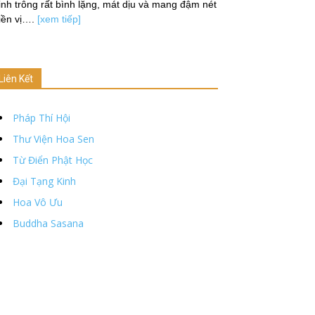
nh trông rất bình lặng, mát dịu và mang đậm nét
iền vị….
[xem tiếp]
Liên Kết
Pháp Thí Hội
Thư Viện Hoa Sen
Từ Điển Phật Học
Đại Tạng Kinh
Hoa Vô Ưu
Buddha Sasana