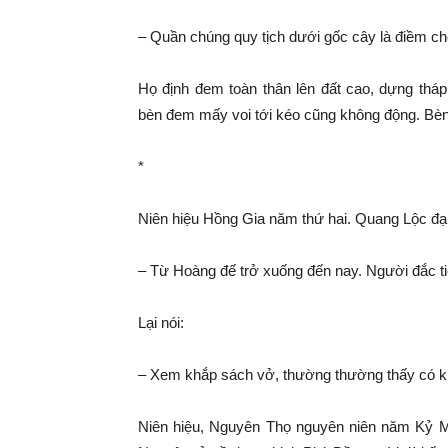
–
Quần chúng
quy tịch
dưới gốc cây
là điềm ch
Họ định đem
toàn thân
lên đất cao, dựng thá
bèn đem mấy voi tới kéo cũng không động. Bèn t
*
Niên hiệu Hồng Gia năm thứ hai. Quang Lộc đạ
– Từ
Hoàng đế
trở xuống
đến nay
. Người đắc t
Lại nói:
– Xem khắp sách vở,
thường thường
thấy có k
Niên hiệu, Nguyên Thọ nguyên niên năm Kỷ 