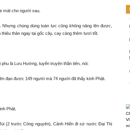
e mát cho người sau.
p. Nhưng chúng dùng
toàn lực
cũng không nâng lên được,
hiêu thân ngay tại gốc cây, cay càng thêm tươi tốt.
i phu là Lưu Hướng, tuyển truyện
thần tiên
, nói:
iên đạo được 149 người mà 74 người đã thấy kinh Phật.
inh Phật.
Ch
Vĩ
Mùi (2
trước Công nguyên
), Cảnh Hiến đi sứ nước Đại Thị
mi