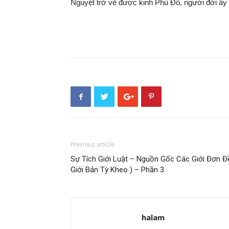
Nguyệt
trở về
được kinh
Phù Đồ
, người đời ấy 
Previous article
Sự Tích Giới Luật – Nguồn Gốc Các Giới Đơn Đ
Giới Bản Tỳ Kheo ) – Phần 3
halam