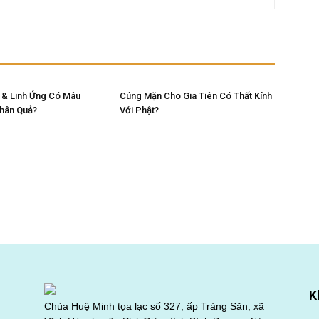
 & Linh Ứng Có Mâu
Cúng Mặn Cho Gia Tiên Có Thất Kính
Nhân Quả?
Với Phật?
K
Chùa Huệ Minh tọa lạc số 327, ấp Trảng Săn, xã