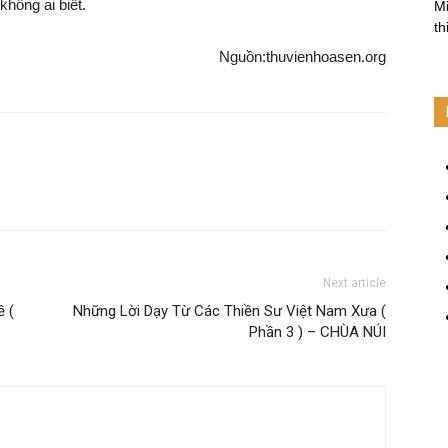
không ai biết.
Mi
th
Nguồn:thuvienhoasen.org
Next article
ề (
Những Lời Dạy Từ Các Thiền Sư Việt Nam Xưa (
Phần 3 ) – CHÙA NÚI