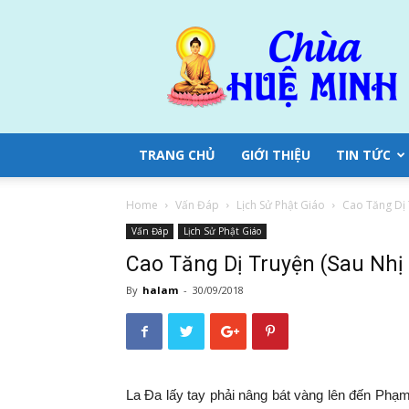
Chùa
Huệ
Minh
TRANG CHỦ
GIỚI THIỆU
TIN TỨC
Home
Vấn Đáp
Lịch Sử Phật Giáo
Cao Tăng Dị 
Vấn Đáp
Lịch Sử Phật Giáo
Cao Tăng Dị Truyện (Sau Nhị
By
halam
-
30/09/2018
La Đa lấy tay phải nâng bát vàng lên đến
Phạm