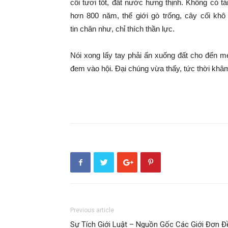
cối tươi tốt, đất nước hưng thịnh. Không có 
hơn 800 năm,
thế giới
gò trống, cây cối kh
tin
chân như
, chỉ thích
thần lực
.
Nói xong lấy tay phải ấn xuống đất
cho đến
m
đem vào hội.
Đại chúng
vừa thấy,
tức thời
khâ
Previous article
Sự Tích Giới Luật – Nguồn Gốc Các Giới Đơn Đ