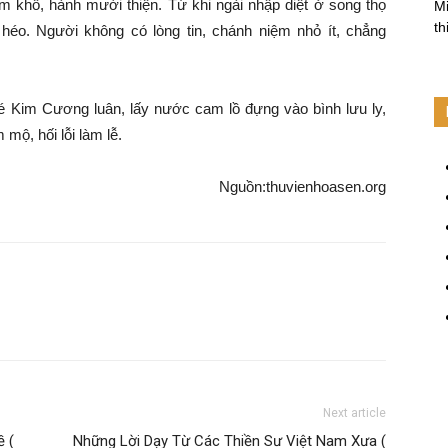
tám khổ, hành mười thiện. Từ khi ngài
nhập diệt
ở song thọ
Mi
th
ô héo. Người không có
lòng tin
,
chánh niệm
nhỏ ít, chẳng
é
Kim Cương luân
, lấy nước
cam lồ
đựng vào bình
lưu ly
,
m mộ,
hối lỗi
làm lễ.
Nguồn:thuvienhoasen.org
Next article
ề (
Những Lời Dạy Từ Các Thiền Sư Việt Nam Xưa (