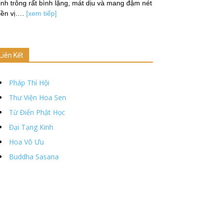
nh trông rất bình lặng, mát dịu và mang đậm nét
iền vị….
[xem tiếp]
Liên Kết
Pháp Thí Hội
Thư Viện Hoa Sen
Từ Điển Phật Học
Đại Tạng Kinh
Hoa Vô Ưu
Buddha Sasana