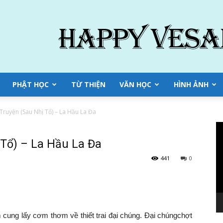
PHẬT HỌC
TỪ THIỆN
VĂN HỌC
HÌNH ẢNH
Truyện (Sau Nhị Tổ) – La Hầu La Đa
Tr
ch
 Tổ) – La Hầu La Đa
Vi
441
0
 cung
lấy cơm thơm về thiết trai
đại chúng
.
Đại chúng
chợt