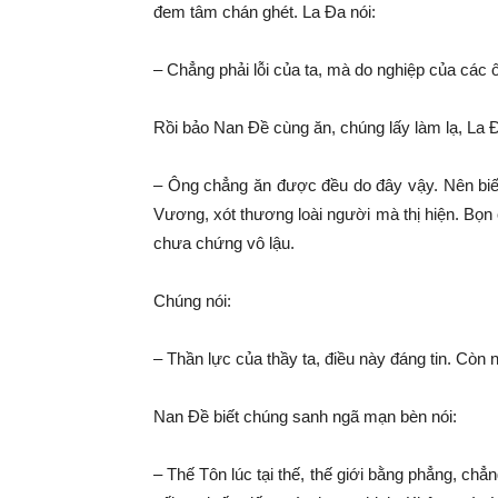
đem tâm
chán ghét
. La Đa nói:
– Chẳng phải lỗi của ta, mà do nghiệp của các 
Rồi bảo
Nan Đề
cùng ăn, chúng lấy làm lạ, La Đ
– Ông chẳng ăn được đều do đây vậy. Nên biết
Vương,
xót thương
loài người
mà
thị hiện
. Bọn
chưa chứng
vô lậu
.
Chúng nói:
–
Thần lực
của thầy ta, điều này
đáng tin
. Còn n
Nan Đề
biết
chúng sanh
ngã mạn
bèn nói:
–
Thế Tôn
lúc
tại thế
,
thế giới
bằng phẳng, chẳng