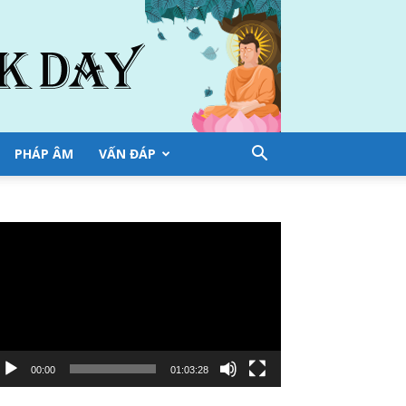
PHÁP ÂM
VẤN ĐÁP
ình
ơi
deo
00:00
01:03:28