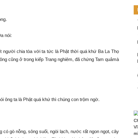
ông.
a nói:
 người chia tòa với ta tức là
Phật thời
quá khứ
Ba La
Thọ
 ông cũng ở trong kiếp
Trang nghiêm
, đã chứng
Tam quả
mà
ói ông ta là Phật
quá khứ
thì chúng con trộm ngờ.
Ch
Vĩ
 có gò nỗng, sông suối, ngòi lạch, nước rất ngon ngọt, cây
mi