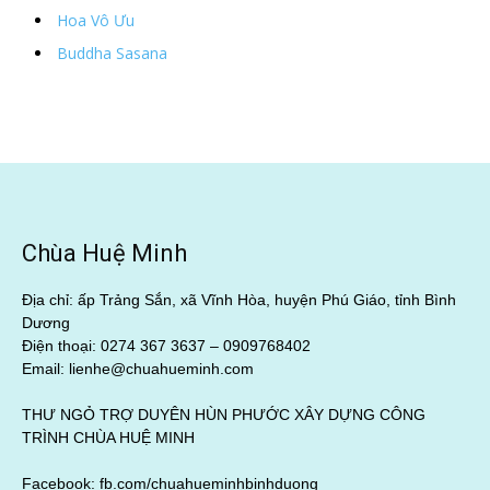
Hoa Vô Ưu
Buddha Sasana
Chùa Huệ Minh
Địa chỉ: ấp Trảng Sắn, xã Vĩnh Hòa, huyện Phú Giáo, tỉnh Bình
Dương
Điện thoại: 0274 367 3637 –
0909768402
Email: lienhe@chuahueminh.com
THƯ NGỎ TRỢ DUYÊN HÙN PHƯỚC XÂY DỰNG CÔNG
TRÌNH CHÙA HUỆ MINH
Facebook:
fb.com/chuahueminhbinhduong