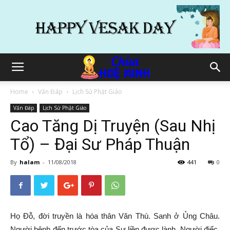
Home
Vấn Đáp
Lịch Sử Phật Giáo
Vấn Đáp
Lịch Sử Phật Giáo
Cao Tăng Dị Truyện (Sau Nhị
Tổ) – Đại Sư Pháp Thuận
By
halam
-
11/08/2018
441
0
Họ Đỗ, đời truyền là
hóa thân
Văn Thù
. Sanh ở Ủng Châu.
Người bệnh đến trước tòa của Sư liền được lành. Người điếc,