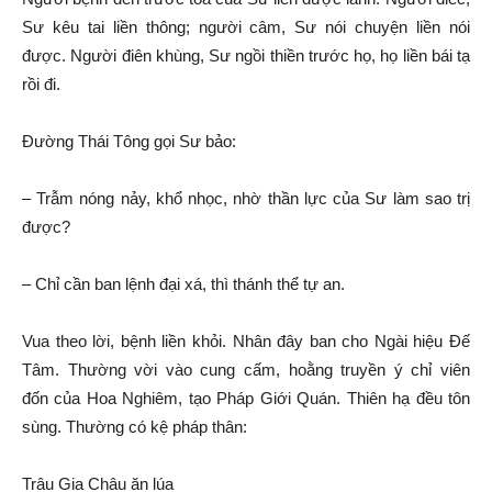
Sư kêu tai liền thông; người câm, Sư nói chuyện liền nói
được. Người
điên khùng
, Sư
ngồi thiền
trước họ, họ liền bái tạ
rồi đi.
Đường Thái Tông
gọi
Sư bảo
:
– Trẫm
nóng nảy
, khổ nhọc, nhờ
thần lực
của Sư làm sao trị
được?
– Chỉ cần ban lệnh
đại xá
, thì thánh thể tự an.
Vua theo lời, bệnh liền khỏi. Nhân đây
ban cho
Ngài hiệu
Đế
Tâm
. Thường vời vào cung cấm, hoằng truyền ý chỉ
viên
đốn
của
Hoa Nghiêm
, tạo
Pháp Giới Quán
.
Thiên hạ
đều
tôn
sùng
.
Thường có
kệ
pháp thân
:
Trâu Gia Châu ăn lúa