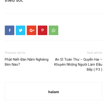
thiếu sót.
Previous article
Next article
Phật Niết-Bàn Nằm Nghiêng
An Sĩ Toàn Thư – Quyển Hai –
Bên Nào?
Khuyên Những Người Làm Đầu
Bếp ( P.3 )
halam