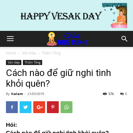
Home
Vấn Đáp
Thiền Tông
Vấn Đáp
Thiền Tông
Cách nào để giữ nghi tình
khỏi quên?
By
halam
-
21/03/2019
576
0
Hỏi:
Cách nào để giữ nghi tình khỏi quên?