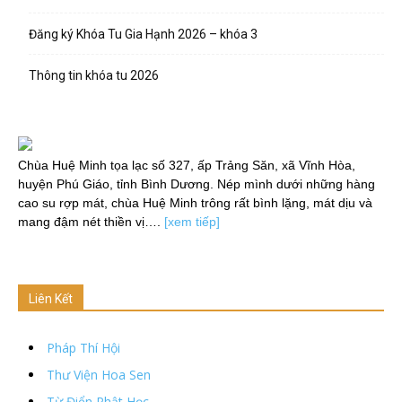
Đăng ký Khóa Tu Gia Hạnh 2026 – khóa 3
Thông tin khóa tu 2026
Chùa Huệ Minh tọa lạc số 327, ấp Trảng Săn, xã Vĩnh Hòa,
huyện Phú Giáo, tỉnh Bình Dương. Nép mình dưới những hàng
cao su rợp mát, chùa Huệ Minh trông rất bình lặng, mát dịu và
mang đậm nét thiền vị….
[xem tiếp]
Liên Kết
Pháp Thí Hội
Thư Viện Hoa Sen
Từ Điển Phật Học