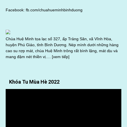
Facebook:
fb.com/chuahueminhbinhduong
Chùa Huệ Minh tọa lạc số 327, ấp Trảng Săn, xã Vĩnh Hòa,
huyện Phú Giáo, tỉnh Bình Dương. Nép mình dưới những hàng
cao su rợp mát, chùa Huệ Minh trông rất bình lặng, mát dịu và
mang đậm nét thiền vị….
[xem tiếp]
Khóa Tu Mùa Hè 2022
Trình
chơi
Video