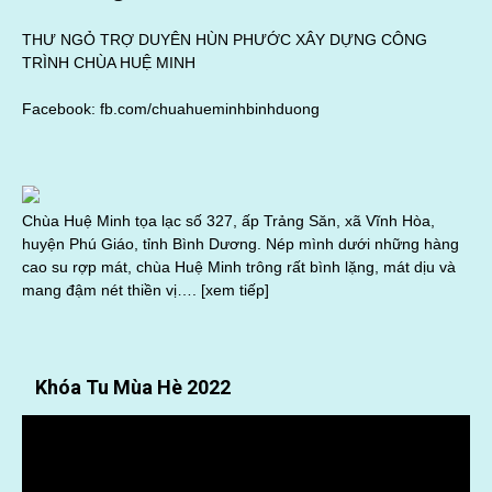
THƯ NGỎ TRỢ DUYÊN HÙN PHƯỚC XÂY DỰNG CÔNG
TRÌNH CHÙA HUỆ MINH
Facebook:
fb.com/chuahueminhbinhduong
Chùa Huệ Minh tọa lạc số 327, ấp Trảng Săn, xã Vĩnh Hòa,
huyện Phú Giáo, tỉnh Bình Dương. Nép mình dưới những hàng
cao su rợp mát, chùa Huệ Minh trông rất bình lặng, mát dịu và
mang đậm nét thiền vị….
[xem tiếp]
Khóa Tu Mùa Hè 2022
Trình
chơi
Video