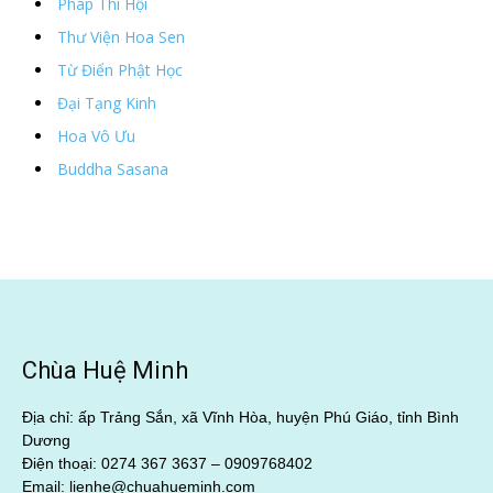
Pháp Thí Hội
Thư Viện Hoa Sen
Từ Điển Phật Học
Đại Tạng Kinh
Hoa Vô Ưu
Buddha Sasana
Chùa Huệ Minh
Địa chỉ: ấp Trảng Sắn, xã Vĩnh Hòa, huyện Phú Giáo, tỉnh Bình
Dương
Điện thoại: 0274 367 3637 –
0909768402
Email: lienhe@chuahueminh.com