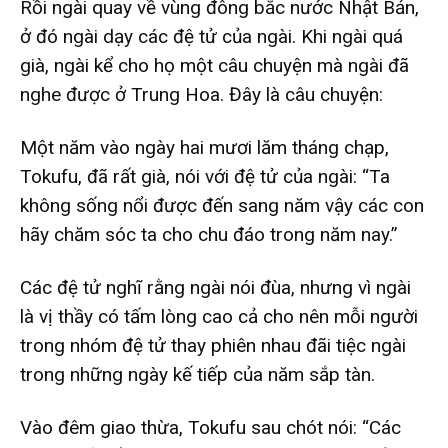
Rồi ngài quay về vùng đông bắc nước Nhật Bản,
ở đó ngài dạy các đệ tử của ngài. Khi ngài quá
già, ngài kể cho họ một câu chuyện mà ngài đã
nghe được ở Trung Hoa. Đây là câu chuyện:
Một năm vào ngày hai mươi lăm tháng chạp,
Tokufu, đã rất già, nói với đệ tử của ngài: “Ta
không sống nổi được đến sang năm vậy các con
hãy chăm sóc ta cho chu đáo trong năm nay.”
Các đệ tử nghĩ rằng ngài nói đùa, nhưng vì ngài
là vị thầy có tấm lòng cao cả cho nên mỗi người
trong nhóm đệ tử thay phiên nhau đãi tiệc ngài
trong những ngày kế tiếp của năm sắp tàn.
Vào đêm giao thừa, Tokufu sau chót nói: “Các