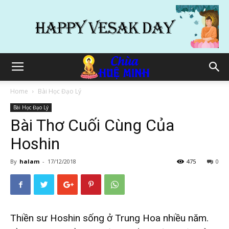
Home
Bài Học Đạo Lý
Bài Học Đạo Lý
Bài Thơ Cuối Cùng Của
Hoshin
By
halam
-
17/12/2018
475
0
Thiền sư Hoshin sống ở Trung Hoa nhiều năm.