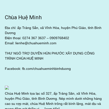
Chùa Huệ Minh
Địa chỉ: ấp Trảng Sắn, xã Vĩnh Hòa, huyện Phú Giáo, tỉnh Bình
Dương
Điện thoại: 0274 367 3637 –
0909768402
Email: lienhe@chuahueminh.com
THƯ NGỎ TRỢ DUYÊN HÙN PHƯỚC XÂY DỰNG CÔNG
TRÌNH CHÙA HUỆ MINH
Facebook:
fb.com/chuahueminhbinhduong
Chùa Huệ Minh tọa lạc số 327, ấp Trảng Săn, xã Vĩnh Hòa,
huyện Phú Giáo, tỉnh Bình Dương. Nép mình dưới những hàng
cao su rợp mát, chùa Huệ Minh trông rất bình lặng, mát dịu và
mang đậm nét thiền vị….
[xem tiếp]