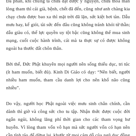
Đa phần, khi chúng ta chưa đạt được ý nguyện, chưa thỏa mãn
lòng tham thì cái già, bệnh, chết đã đến, cũng như anh chàng kia
chạy chưa được bao xa thì mặt trời đã lặn, sức kiệt hơi tàn. Dẫu
mưu hay, kế giỏi, tài sức đến đâu cũng không tránh khỏi tử thần;
dẫu giàu có, thế lực quyền uy tột bậc cũng không thể mua sinh
mạng, cuối cuộc hành trình, cái mà ta thực sự có được không
ngoài ba thước đất chôn thân.
Bởi thế, Đức Phật khuyên mọi người nên sống thiểu dục, tri túc
(ít ham muốn, biết đủ). Kinh Di Giáo có dạy: “Nên biết, người
nhiều ham muốn, tham cầu danh lợi cho nên khổ não cũng
nhiều”.
Do vậy, người học Phật ngoài việc mưu sinh chân chính, cần
dành thì giờ và công sức cho tu tập. Nhận thức được cuộc đời
ngắn ngủi, không lãng phí thời gian cho các tham vọng hư
huyễn. Vì lòng tham vốn vô hạn mà sức người vốn có hạn nên
cần tỉnh táo để dừng lại, khước từ mọi cám dỗ của ngũ dục đồng