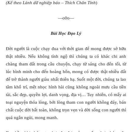
(Kể theo Lành dữ nghiệp báo – Thích Chân Tính
)
—o0o—
Bài Học Đạo Lý
Đời người là cuộc chạy đua với thời gian để mong được sở hữu
thật nhiều. Nếu không tỉnh ngộ thì chúng ta có khác chi anh
chàng tham đất trong câu chuyện, chạy từ sáng cho đến tối, từ
lúc bình minh cho đến hoàng hôn, mong có được thật nhiều đất
để trở thành người giàu nhất thiên hạ. Suốt một đời, chúng ta lao
tâm khổ trí, mệt nhọc hình hài cũng không ngoài mưu cầu tiền
tài, sắc đẹp, quyền lợi, danh vọng, địa vị… Tuy nhiên, có mấy ai
toại nguyện thỏa lòng, bởi lòng tham con người không đáy, bản
chất cuộc đời bất toàn, không trọn vẹn và đời sống con người thì
quá ngắn ngủi, mong manh.