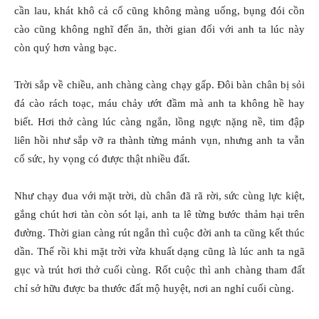
cần lau, khát khô cả cổ cũng không màng uống, bụng đói cồn
cào cũng không nghĩ đến ăn, thời gian đối với anh ta lúc này
còn quý hơn vàng bạc.
Trời sắp về chiều, anh chàng càng chạy gấp. Đôi bàn chân bị sỏi
đá cào rách toạc, máu chảy ướt đầm mà anh ta không hề hay
biết. Hơi thở càng lúc càng ngắn, lồng ngực nặng nề, tim đập
liên hồi như sắp vỡ ra thành từng mảnh vụn, nhưng anh ta vẫn
cố sức, hy vọng có được thật nhiều đất.
Như chạy đua với mặt trời, dù chân đã rã rời, sức cùng lực kiệt,
gắng chút hơi tàn còn sót lại, anh ta lê từng bước thảm hại trên
đường. Thời gian càng rút ngắn thì cuộc đời anh ta cũng kết thúc
dần. Thế rồi khi mặt trời vừa khuất dạng cũng là lúc anh ta ngã
gục và trút hơi thở cuối cùng. Rốt cuộc thì anh chàng tham đất
chỉ sở hữu được ba thước đất mộ huyệt, nơi an nghỉ cuối cùng.