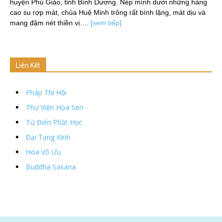
huyện Phú Giáo, tỉnh Bình Dương. Nép mình dưới những hàng
cao su rợp mát, chùa Huệ Minh trông rất bình lặng, mát dịu và
mang đậm nét thiền vị….
[xem tiếp]
Liên Kết
Pháp Thí Hội
Thư Viện Hoa Sen
Từ Điển Phật Học
Đại Tạng Kinh
Hoa Vô Ưu
Buddha Sasana