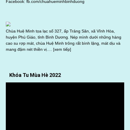
Facebook:
fb.com/chuahueminhbinhduong
Chùa Huệ Minh tọa lạc số 327, ấp Trảng Săn, xã Vĩnh Hòa,
huyện Phú Giáo, tỉnh Bình Dương. Nép mình dưới những hàng
cao su rợp mát, chùa Huệ Minh trông rất bình lặng, mát dịu và
mang đậm nét thiền vị….
[xem tiếp]
Khóa Tu Mùa Hè 2022
Trình
chơi
Video