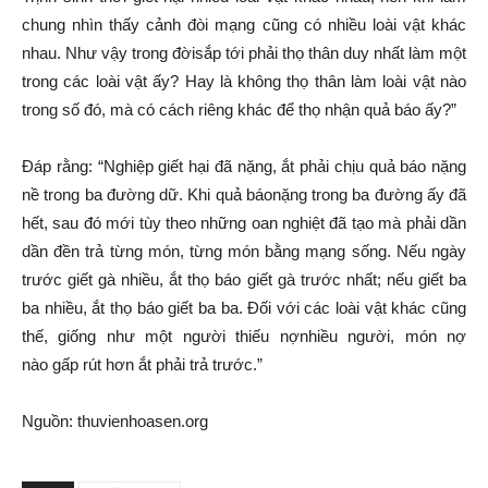
chung
nhìn thấy cảnh đòi mạng cũng có nhiều loài vật khác
nhau. Như vậy
trong đời
sắp tới phải thọ thân
duy nhất
làm một
trong các loài vật ấy? Hay là không thọ thân làm loài vật nào
trong số đó, mà có cách riêng khác để thọ nhận
quả báo
ấy?”
Đáp rằng: “Nghiệp giết hại đã nặng, ắt phải chịu
quả báo
nặng
nề trong
ba đường dữ
. Khi
quả báo
nặng trong ba đường ấy đã
hết, sau đó mới
tùy theo
những oan nghiệt đã tạo mà phải
dần
dần
đền trả từng món, từng món bằng mạng sống. Nếu ngày
trước giết gà nhiều, ắt
thọ báo
giết gà trước nhất; nếu giết
ba
ba
nhiều, ắt
thọ báo
giết
ba ba
. Đối với các loài vật khác
cũng
thế
, giống như một người
thiếu nợ
nhiều người, món nợ
nào
gấp rút
hơn ắt phải trả trước.”
Nguồn: thuvienhoasen.org