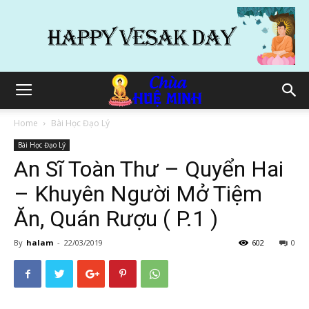
Home
Bài Học Đạo Lý
Bài Học Đạo Lý
An Sĩ Toàn Thư – Quyển Hai
– Khuyên Người Mở Tiệm
Ăn, Quán Rượu ( P.1 )
By
halam
-
22/03/2019
602
0