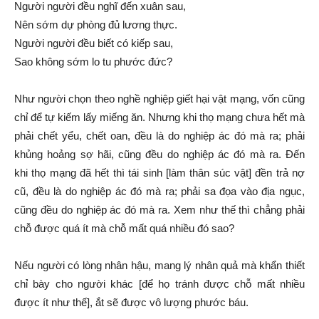
Người người đều nghĩ đến xuân sau,
Nên sớm
dự phòng
đủ lương thực.
Người người đều biết có
kiếp sau
,
Sao không sớm lo
tu phước
đức?
Như người chọn theo nghề nghiệp giết hại vật mạng, vốn cũng
chỉ để tự kiếm lấy miếng ăn. Nhưng khi
thọ mạng
chưa hết mà
phải
chết yểu
,
chết oan
, đều là do
nghiệp ác
đó mà ra; phải
khủng hoảng
sợ hãi
, cũng đều do
nghiệp ác
đó mà ra. Đến
khi
thọ mạng
đã hết thì
tái sinh
[làm thân
súc vật
] đền trả nợ
cũ, đều là do
nghiệp ác
đó mà ra; phải sa đọa vào
địa ngục
,
cũng đều do
nghiệp ác
đó mà ra.
Xem như
thế thì chẳng phải
chỗ được quá ít mà chỗ mất quá nhiều đó sao?
Nếu người có
lòng nhân
hậu, mang lý
nhân quả
mà khẩn thiết
chỉ bày cho người khác [để họ tránh được chỗ mất nhiều
được ít như thế], ắt sẽ được
vô lượng
phước báu.