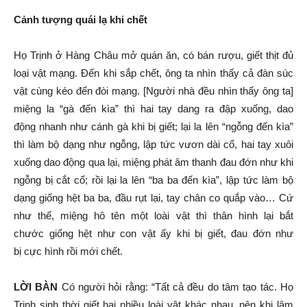
Cảnh tượng
quái lạ
khi chết
Họ Trịnh ở
Hàng Châu
mở quán ăn, có bán rượu, giết thịt đủ
loại vật mạng. Đến khi sắp chết, ông ta nhìn thấy cả đàn
súc
vật
cùng kéo đến đòi mạng. [Người nhà đều nhìn thấy ông ta]
miệng la “gà đến kìa” thì hai tay dang ra đập xuống,
dao
động
nhanh như cánh gà khi
bị giết
; lại la lên “ngỗng đến kìa”
thì làm bộ dạng như ngỗng,
lập tức
vươn dài cổ, hai tay xuôi
xuống
dao động
qua lại, miệng
phát âm
thanh
đau đớn
như khi
ngỗng bị cắt cổ; rồi lại la lên “ba ba đến kìa”,
lập tức
làm bộ
dạng
giống hệt
ba ba
, đầu rụt lại, tay chân co quắp vào… Cứ
như thế, miệng hô tên một loài vật thì
thân hình
lại bắt
chước
giống hệt
như con vật ấy khi
bị giết
,
đau đớn
như
bị
cực hình
rồi mới chết.
LỜI BÀN
Có người hỏi rằng: “Tất cả đều do tâm tạo tác. Họ
Trịnh
sinh thời
giết hại nhiều loài vật khác nhau, nên khi
lâm